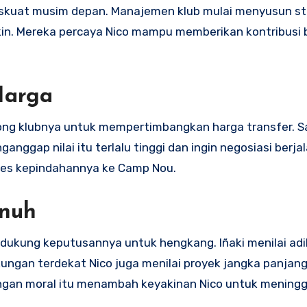
skuat musim depan. Manajemen klub mulai menyusun st
in. Mereka percaya Nico mampu memberikan kontribusi 
Harga
ong klubnya untuk mempertimbangkan harga transfer. Saa
anggap nilai itu terlalu tinggi dan ingin negosiasi berjal
roses kepindahannya ke Camp Nou.
enuh
endukung keputusannya untuk hengkang. Iñaki menilai ad
gkungan terdekat Nico juga menilai proyek jangka panjan
ngan moral itu menambah keyakinan Nico untuk mening