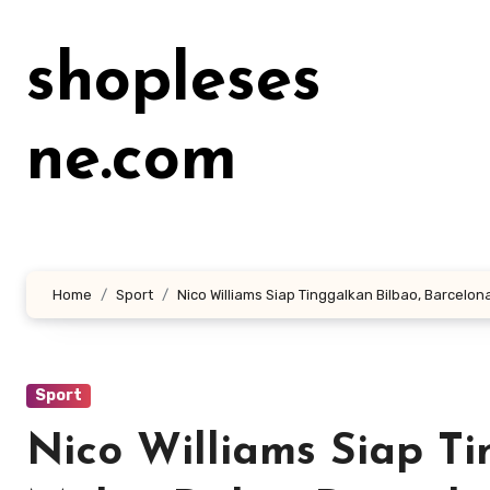
Lewati
ke
shopleses
konten
ne.com
Home
Sport
Nico Williams Siap Tinggalkan Bilbao, Barcel
Sport
Nico Williams Siap Ti