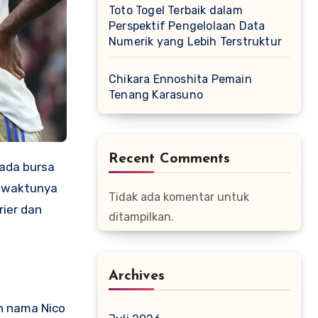
Toto Togel Terbaik dalam
Perspektif Pengelolaan Data
Numerik yang Lebih Terstruktur
Chikara Ennoshita Pemain
Tenang Karasuno
Recent Comments
ada bursa
a waktunya
Tidak ada komentar untuk
ier dan
ditampilkan.
Archives
n nama Nico