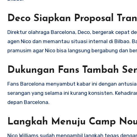
Deco Siapkan Proposal Tran
Direktur olahraga Barcelona, Deco, bergerak cepat 
agen Nico dan memantau situasi internal di Bilbao. 
pramusim agar Nico bisa langsung bergabung dan be
Dukungan Fans Tambah Se
Fans Barcelona menyambut kabar ini dengan antusiasme
serangan yang selama ini kurang konsisten. Kehadira
depan Barcelona.
Langkah Menuju Camp Nou
Nico Williams sudah mengambil langkah tegas dengan