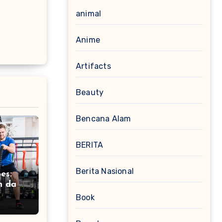
animal
Anime
Artifacts
Beauty
Bencana Alam
BERITA
Berita Nasional
es:
n dan
Book