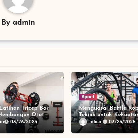
By
admin
Sport
Latihan Tricep Bar
Menguasai Battle Rop
Membangun Otot
Teknik untuk Kekuata
Daya Tahan
in
admin
03/26/2025
03/25/2025