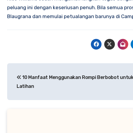
peluang ini dengan keseriusan penuh. Bila semua pr
Blaugrana dan memulai petualangan barunya di Cam
Navigasi
10 Manfaat Menggunakan Rompi Berbobot untu
pos
Latihan