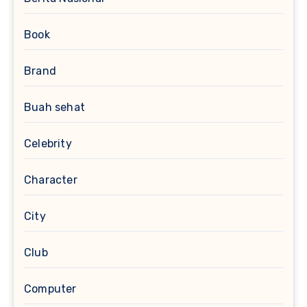
Book
Brand
Buah sehat
Celebrity
Character
City
Club
Computer