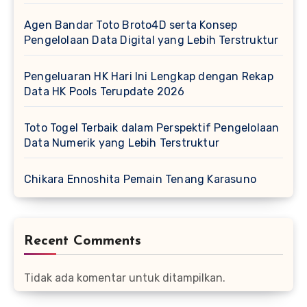
Agen Bandar Toto Broto4D serta Konsep
Pengelolaan Data Digital yang Lebih Terstruktur
Pengeluaran HK Hari Ini Lengkap dengan Rekap
Data HK Pools Terupdate 2026
Toto Togel Terbaik dalam Perspektif Pengelolaan
Data Numerik yang Lebih Terstruktur
Chikara Ennoshita Pemain Tenang Karasuno
Recent Comments
Tidak ada komentar untuk ditampilkan.