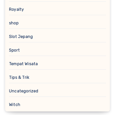
Royalty
shop
Slot Jepang
Sport
Tempat Wisata
Tips & Trik
Uncategorized
Witch