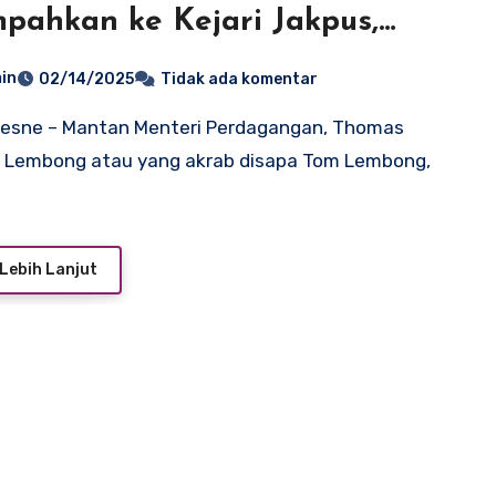
mpahkan ke Kejari Jakpus,
apan Kebenaran di
in
02/14/2025
Tidak ada komentar
adilan
h Lembong atau yang akrab disapa Tom Lembong,
Lebih Lanjut