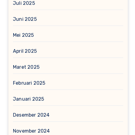
Juli 2025
Juni 2025
Mei 2025
April 2025
Maret 2025
Februari 2025
Januari 2025
Desember 2024
November 2024