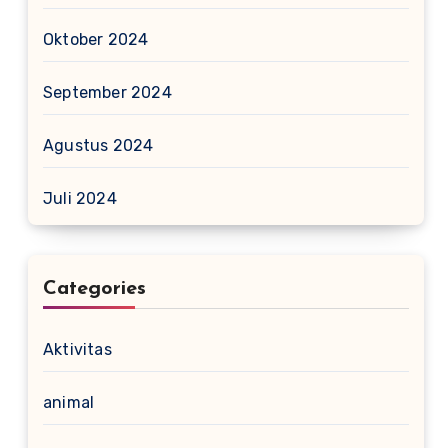
Oktober 2024
September 2024
Agustus 2024
Juli 2024
Categories
Aktivitas
animal