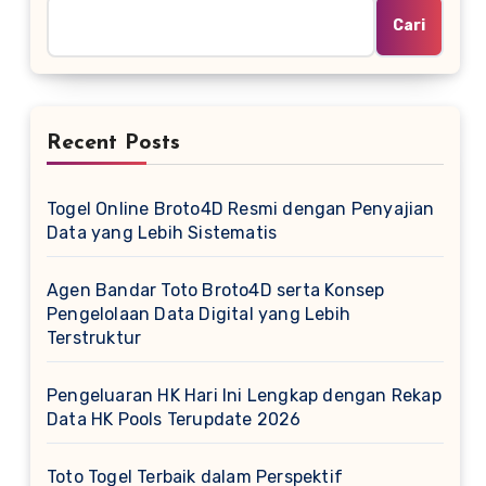
Cari
Recent Posts
Togel Online Broto4D Resmi dengan Penyajian
Data yang Lebih Sistematis
Agen Bandar Toto Broto4D serta Konsep
Pengelolaan Data Digital yang Lebih
Terstruktur
Pengeluaran HK Hari Ini Lengkap dengan Rekap
Data HK Pools Terupdate 2026
Toto Togel Terbaik dalam Perspektif