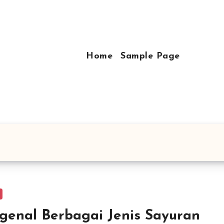
Home
Sample Page
enal Berbagai Jenis Sayuran