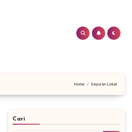
Home
Sayuran Lokal
Cari