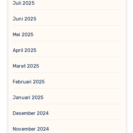
Juli 2025
Juni 2025
Mei 2025
April 2025
Maret 2025
Februari 2025
Januari 2025
Desember 2024
November 2024