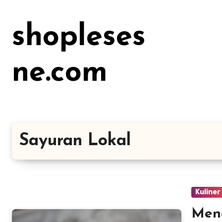
Lewati
ke
shopleses
konten
ne.com
Sayuran Lokal
Kuliner
Meng