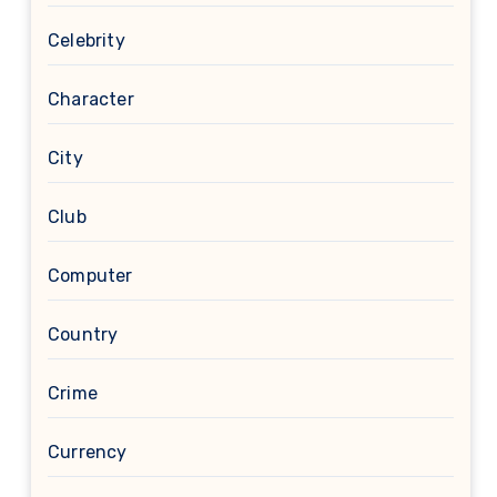
Celebrity
Character
City
Club
Computer
Country
Crime
Currency