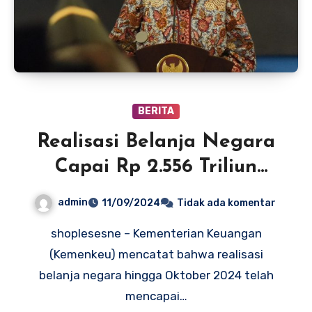
BERITA
Realisasi Belanja Negara
Capai Rp 2.556 Triliun
hingga Oktober 2024
admin
11/09/2024
Tidak ada komentar
shoplesesne – Kementerian Keuangan
(Kemenkeu) mencatat bahwa realisasi
belanja negara hingga Oktober 2024 telah
mencapai…