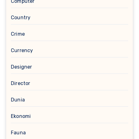
Computer
Country
Crime
Currency
Designer
Director
Dunia
Ekonomi
Fauna