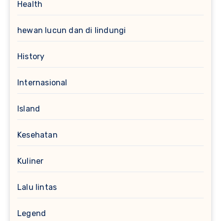
Health
hewan lucun dan di lindungi
History
Internasional
Island
Kesehatan
Kuliner
Lalu lintas
Legend