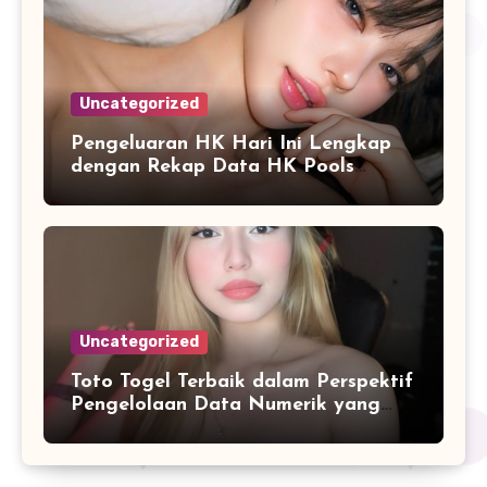
Uncategorized
Pengeluaran HK Hari Ini Lengkap
dengan Rekap Data HK Pools
Terupdate 2026
Uncategorized
Toto Togel Terbaik dalam Perspektif
Pengelolaan Data Numerik yang
Lebih Terstruktur