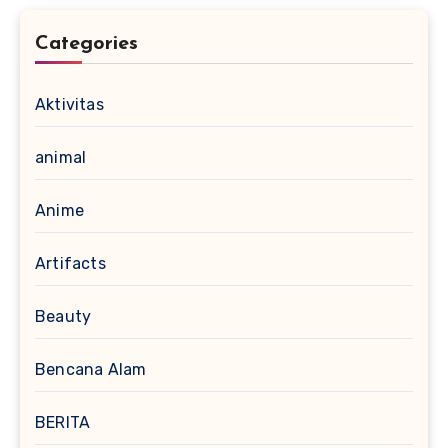
Categories
Aktivitas
animal
Anime
Artifacts
Beauty
Bencana Alam
BERITA