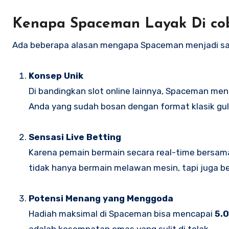
Kenapa Spaceman Layak Di co
Ada beberapa alasan mengapa Spaceman menjadi sala
Konsep Unik
Di bandingkan slot online lainnya, Spaceman me
Anda yang sudah bosan dengan format klasik gu
Sensasi Live Betting
Karena pemain bermain secara real-time bersama 
tidak hanya bermain melawan mesin, tapi juga b
Potensi Menang yang Menggoda
Hadiah maksimal di Spaceman bisa mencapai
5.