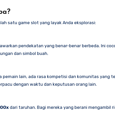
ba?
h satu game slot yang layak Anda eksplorasi:
nawarkan pendekatan yang benar-benar berbeda. Ini coc
lungan dan simbol buah.
pemain lain, ada rasa kompetisi dan komunitas yang te
erpacu dengan waktu dan keputusan orang lain.
000x
dari taruhan. Bagi mereka yang berani mengambil ris