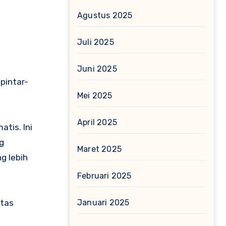
Agustus 2025
Juli 2025
Juni 2025
pintar-
Mei 2025
April 2025
tis. Ini
g
Maret 2025
g lebih
Februari 2025
Januari 2025
atas