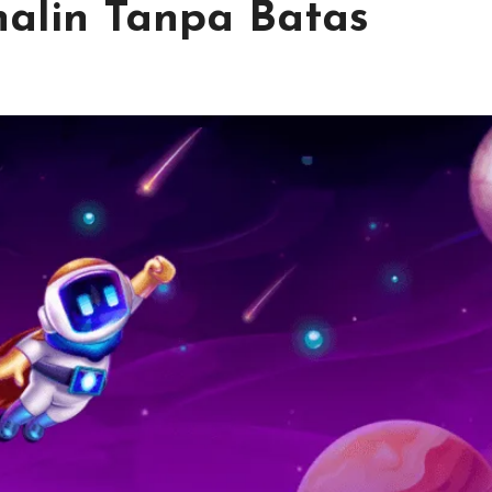
alin Tanpa Batas