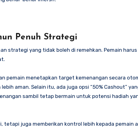
un Penuh Strategi
n strategi yang tidak boleh di remehkan. Pemain harus 
t.
kan pemain menetapkan target kemenangan secara otoma
ebih aman. Selain itu, ada juga opsi “50% Cashout” yan
ngan sambil tetap bermain untuk potensi hadiah yan
gi, tetapi juga memberikan kontrol lebih kepada pemain 