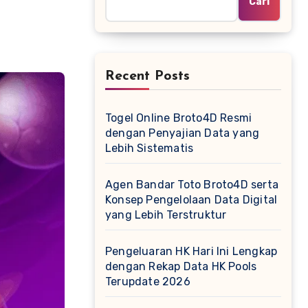
Cari
Recent Posts
Togel Online Broto4D Resmi
dengan Penyajian Data yang
Lebih Sistematis
Agen Bandar Toto Broto4D serta
Konsep Pengelolaan Data Digital
yang Lebih Terstruktur
Pengeluaran HK Hari Ini Lengkap
dengan Rekap Data HK Pools
Terupdate 2026