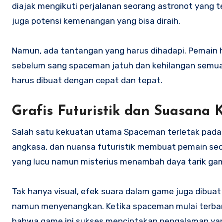
diajak mengikuti perjalanan seorang astronot yang t
juga potensi kemenangan yang bisa diraih.
Namun, ada tantangan yang harus dihadapi. Pemain 
sebelum sang spaceman jatuh dan kehilangan semua 
harus dibuat dengan cepat dan tepat.
Grafis Futuristik dan Suasana 
Salah satu kekuatan utama Spaceman terletak pada d
angkasa, dan nuansa futuristik membuat pemain seol
yang lucu namun misterius menambah daya tarik gam
Tak hanya visual, efek suara dalam game juga dibu
namun menyenangkan. Ketika spaceman mulai terban
bahwa game ini sukses menciptakan pengalaman yan