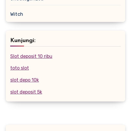
Witch
Kunjungi:
Slot deposit 10 ribu
toto slot
slot depo 10k
slot deposit 5k