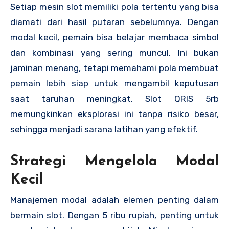
Setiap mesin slot memiliki pola tertentu yang bisa
diamati dari hasil putaran sebelumnya. Dengan
modal kecil, pemain bisa belajar membaca simbol
dan kombinasi yang sering muncul. Ini bukan
jaminan menang, tetapi memahami pola membuat
pemain lebih siap untuk mengambil keputusan
saat taruhan meningkat. Slot QRIS 5rb
memungkinkan eksplorasi ini tanpa risiko besar,
sehingga menjadi sarana latihan yang efektif.
Strategi Mengelola Modal
Kecil
Manajemen modal adalah elemen penting dalam
bermain slot. Dengan 5 ribu rupiah, penting untuk