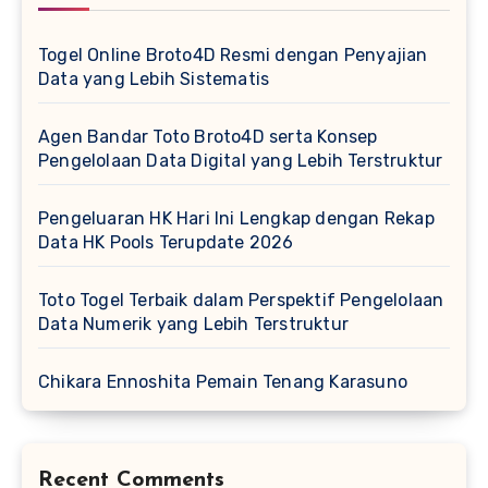
Togel Online Broto4D Resmi dengan Penyajian
Data yang Lebih Sistematis
Agen Bandar Toto Broto4D serta Konsep
Pengelolaan Data Digital yang Lebih Terstruktur
Pengeluaran HK Hari Ini Lengkap dengan Rekap
Data HK Pools Terupdate 2026
Toto Togel Terbaik dalam Perspektif Pengelolaan
Data Numerik yang Lebih Terstruktur
Chikara Ennoshita Pemain Tenang Karasuno
Recent Comments