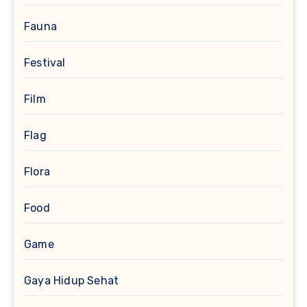
Fauna
Festival
Film
Flag
Flora
Food
Game
Gaya Hidup Sehat