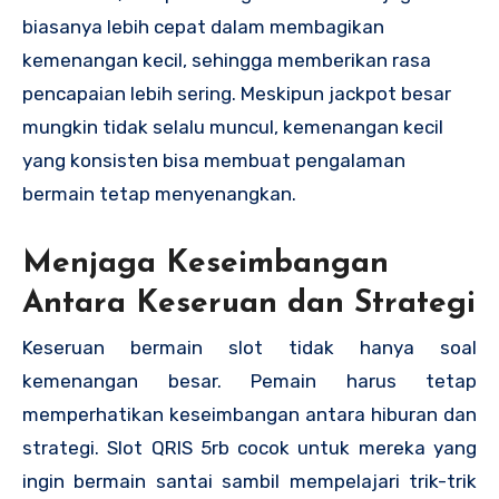
biasanya lebih cepat dalam membagikan
kemenangan kecil, sehingga memberikan rasa
pencapaian lebih sering. Meskipun jackpot besar
mungkin tidak selalu muncul, kemenangan kecil
yang konsisten bisa membuat pengalaman
bermain tetap menyenangkan.
Menjaga Keseimbangan
Antara Keseruan dan Strategi
Keseruan bermain slot tidak hanya soal
kemenangan besar. Pemain harus tetap
memperhatikan keseimbangan antara hiburan dan
strategi. Slot QRIS 5rb cocok untuk mereka yang
ingin bermain santai sambil mempelajari trik-trik