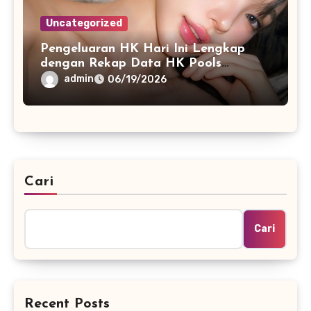
Uncategorized
Pengeluaran HK Hari Ini Lengkap
dengan Rekap Data HK Pools
Terupdate 2026
admin
06/19/2026
Cari
Cari
Recent Posts