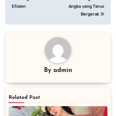
Efisien
Angka yang Terus
Bergerak
By
admin
Related Post