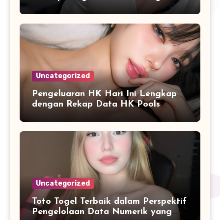
yang Lebih Terstruktur
Uncategorized
Pengeluaran HK Hari Ini Lengkap
dengan Rekap Data HK Pools
Terupdate 2026
Uncategorized
Toto Togel Terbaik dalam Perspektif
Pengelolaan Data Numerik yang