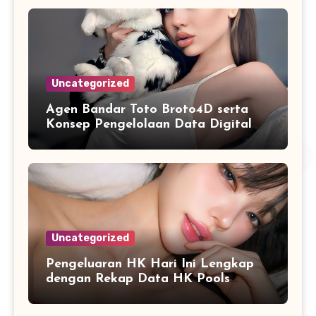
Uncategorized
Agen Bandar Toto Broto4D serta
Konsep Pengelolaan Data Digital
yang Lebih Terstruktur
Uncategorized
Pengeluaran HK Hari Ini Lengkap
dengan Rekap Data HK Pools
Terupdate 2026