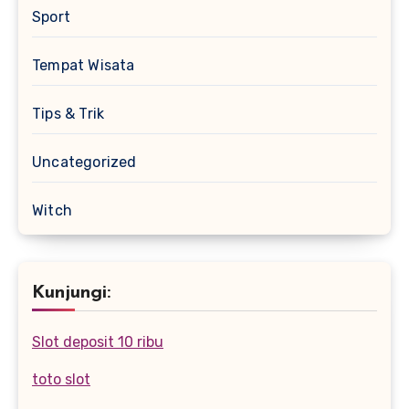
Sport
Tempat Wisata
Tips & Trik
Uncategorized
Witch
Kunjungi:
Slot deposit 10 ribu
toto slot