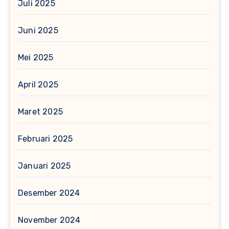
Juli 2025
Juni 2025
Mei 2025
April 2025
Maret 2025
Februari 2025
Januari 2025
Desember 2024
November 2024