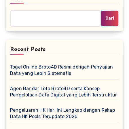
Cari
Recent Posts
Togel Online Broto4D Resmi dengan Penyajian
Data yang Lebih Sistematis
Agen Bandar Toto Broto4D serta Konsep
Pengelolaan Data Digital yang Lebih Terstruktur
Pengeluaran HK Hari Ini Lengkap dengan Rekap
Data HK Pools Terupdate 2026