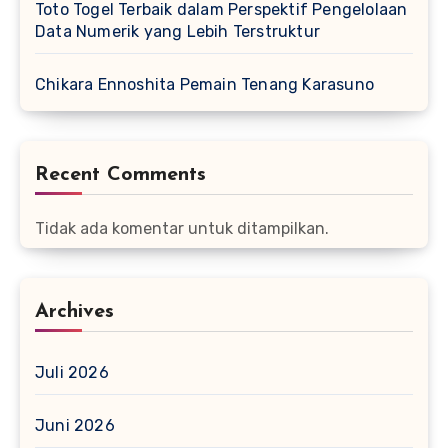
Toto Togel Terbaik dalam Perspektif Pengelolaan
Data Numerik yang Lebih Terstruktur
Chikara Ennoshita Pemain Tenang Karasuno
Recent Comments
Tidak ada komentar untuk ditampilkan.
Archives
Juli 2026
Juni 2026