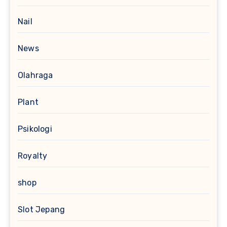
Nail
News
Olahraga
Plant
Psikologi
Royalty
shop
Slot Jepang