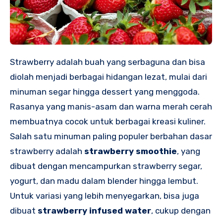
Strawberry adalah buah yang serbaguna dan bisa
diolah menjadi berbagai hidangan lezat, mulai dari
minuman segar hingga dessert yang menggoda.
Rasanya yang manis-asam dan warna merah cerah
membuatnya cocok untuk berbagai kreasi kuliner.
Salah satu minuman paling populer berbahan dasar
strawberry adalah
strawberry smoothie
, yang
dibuat dengan mencampurkan strawberry segar,
yogurt, dan madu dalam blender hingga lembut.
Untuk variasi yang lebih menyegarkan, bisa juga
dibuat
strawberry infused water
, cukup dengan