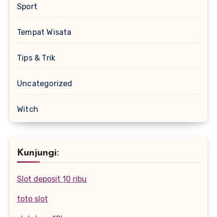
Sport
Tempat Wisata
Tips & Trik
Uncategorized
Witch
Kunjungi:
Slot deposit 10 ribu
toto slot