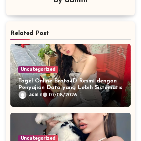
By
admin
Related Post
Uncategorized
Togel Online Broto4D Resmi dengan
Penyajian Data yang Lebih Sistematis
admin
07/08/2026
Uncategorized