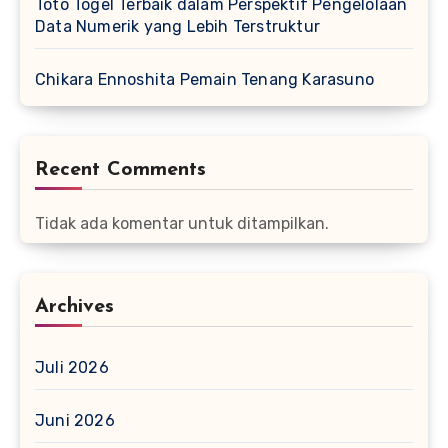
Toto Togel Terbaik dalam Perspektif Pengelolaan
Data Numerik yang Lebih Terstruktur
Chikara Ennoshita Pemain Tenang Karasuno
Recent Comments
Tidak ada komentar untuk ditampilkan.
Archives
Juli 2026
Juni 2026