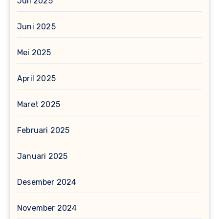
Juli 2025
Juni 2025
Mei 2025
April 2025
Maret 2025
Februari 2025
Januari 2025
Desember 2024
November 2024