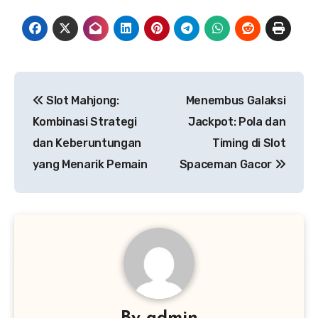
Navigasi
Slot Mahjong:
Menembus Galaksi
pos
Kombinasi Strategi
Jackpot: Pola dan
dan Keberuntungan
Timing di Slot
yang Menarik Pemain
Spaceman Gacor