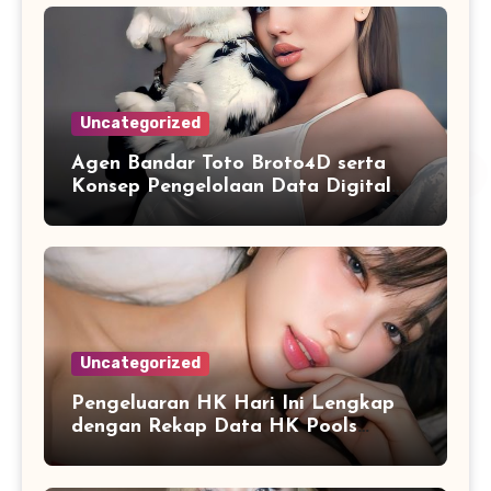
Uncategorized
Agen Bandar Toto Broto4D serta
Konsep Pengelolaan Data Digital
yang Lebih Terstruktur
Uncategorized
Pengeluaran HK Hari Ini Lengkap
dengan Rekap Data HK Pools
Terupdate 2026