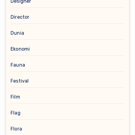
Designer
Director
Dunia
Ekonomi
Fauna
Festival
Film
Flag
Flora