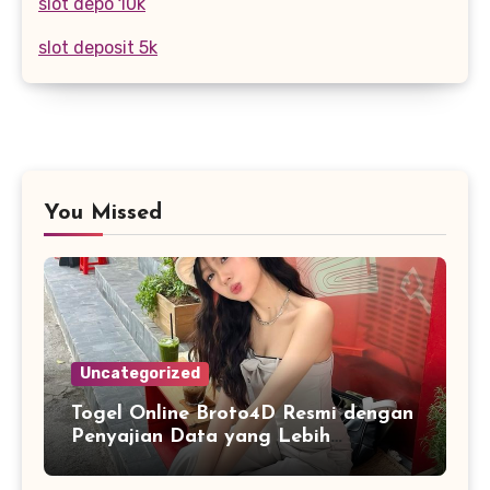
slot depo 10k
slot deposit 5k
You Missed
Uncategorized
Togel Online Broto4D Resmi dengan
Penyajian Data yang Lebih
Sistematis