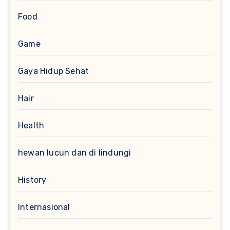
Food
Game
Gaya Hidup Sehat
Hair
Health
hewan lucun dan di lindungi
History
Internasional