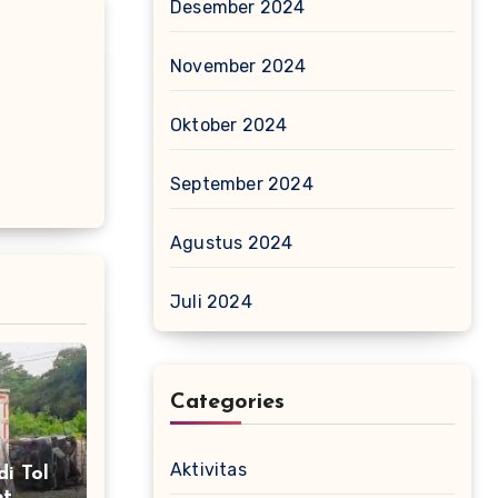
Desember 2024
November 2024
Oktober 2024
September 2024
Agustus 2024
Juli 2024
Categories
Aktivitas
i Tol
et