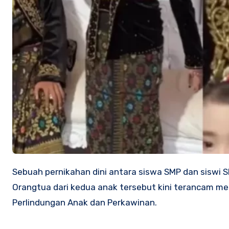
Sebuah pernikahan dini antara siswa SMP dan siswi SMK di Lombok memicu perhatian publik dan aparat penegak hukum.
Orangtua dari kedua anak tersebut kini terancam 
Perlindungan Anak dan Perkawinan.