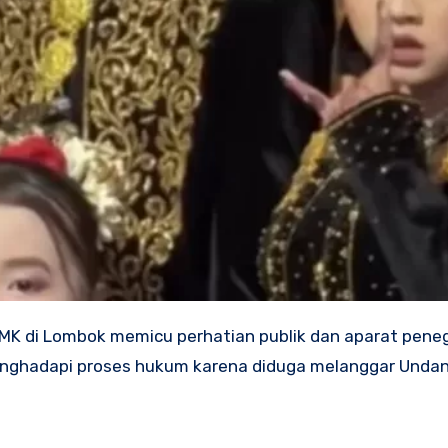
menghadapi proses hukum karena diduga melanggar Und