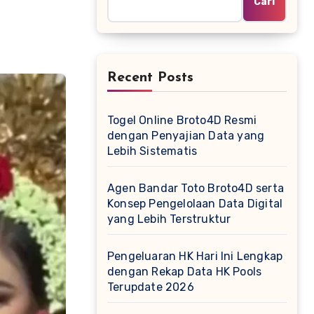
Cari
Recent Posts
Togel Online Broto4D Resmi
dengan Penyajian Data yang
Lebih Sistematis
Agen Bandar Toto Broto4D serta
Konsep Pengelolaan Data Digital
yang Lebih Terstruktur
Pengeluaran HK Hari Ini Lengkap
dengan Rekap Data HK Pools
Terupdate 2026