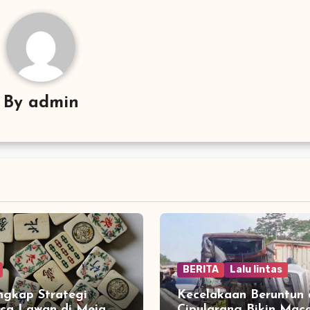
By
admin
BERITA
Lalu lintas
gkap Strategi
Kecelakaan Beruntun d
a Lawan di Meja
Cipularang Bikin Mac