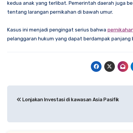
kedua anak yang terlibat. Pemerintah daerah juga be
tentang larangan pernikahan di bawah umur.
Kasus ini menjadi pengingat serius bahwa
pernikaha
pelanggaran hukum yang dapat berdampak panjang b
Navigasi
Lonjakan Investasi di kawasan Asia Pasifik
pos