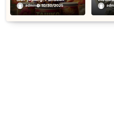
Lengkap untuk Pemula
Mahjo
admin
adm
10/30/2025