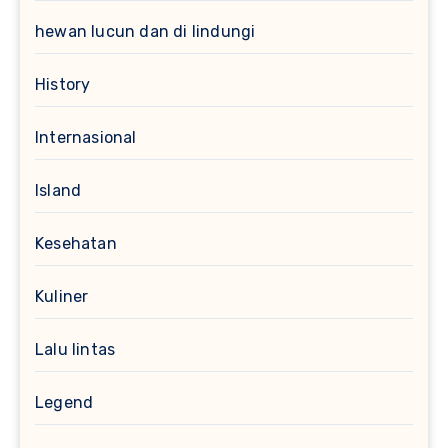
hewan lucun dan di lindungi
History
Internasional
Island
Kesehatan
Kuliner
Lalu lintas
Legend