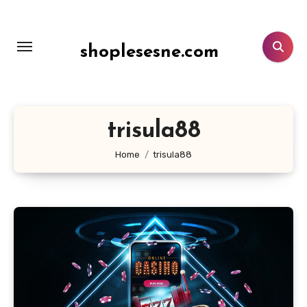
Lewati
ke
konten
shoplesesne.com
trisula88
Home
trisula88