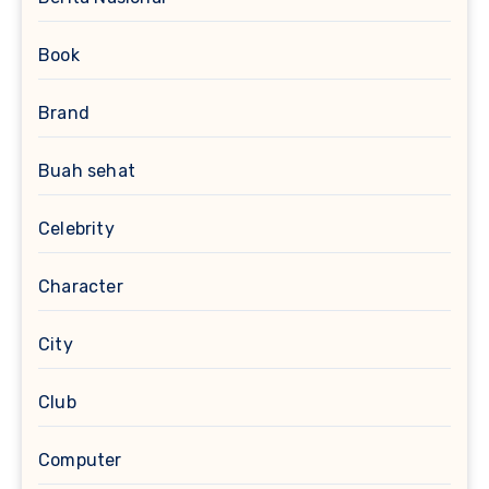
Book
Brand
Buah sehat
Celebrity
Character
City
Club
Computer