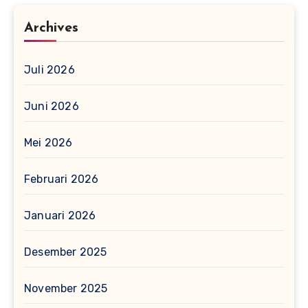
Archives
Juli 2026
Juni 2026
Mei 2026
Februari 2026
Januari 2026
Desember 2025
November 2025