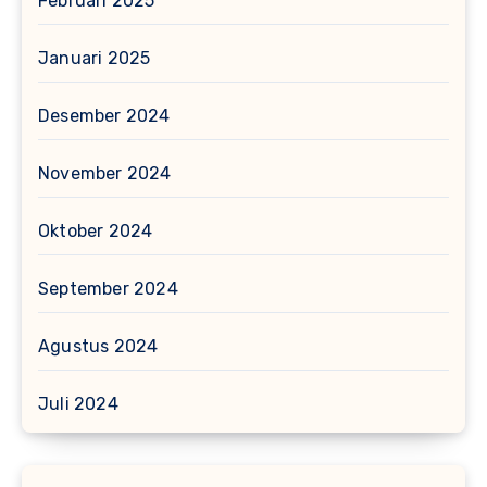
Februari 2025
Januari 2025
Desember 2024
November 2024
Oktober 2024
September 2024
Agustus 2024
Juli 2024