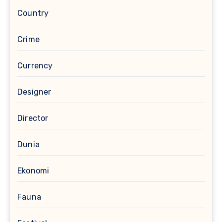
Country
Crime
Currency
Designer
Director
Dunia
Ekonomi
Fauna