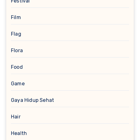
Festival
Film
Flag
Flora
Food
Game
Gaya Hidup Sehat
Hair
Health