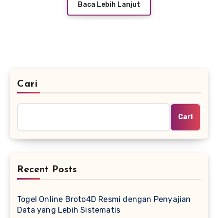
Baca Lebih Lanjut
Cari
Cari
Recent Posts
Togel Online Broto4D Resmi dengan Penyajian
Data yang Lebih Sistematis