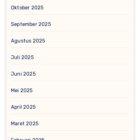
Oktober 2025
September 2025
Agustus 2025
Juli 2025
Juni 2025
Mei 2025
April 2025
Maret 2025