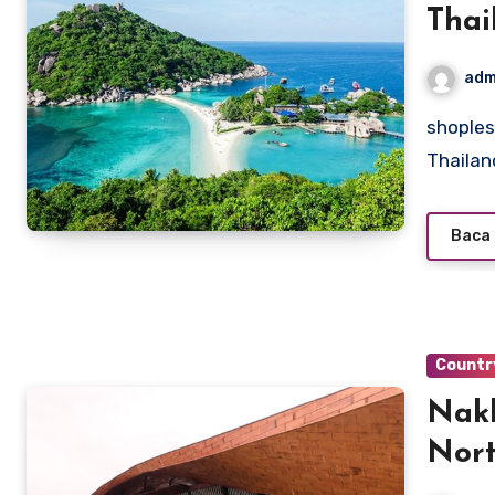
Thai
adm
shoplesesne.com – Trat, a picturesque province in eastern
Thailan
Baca 
Countr
Nakh
Nort