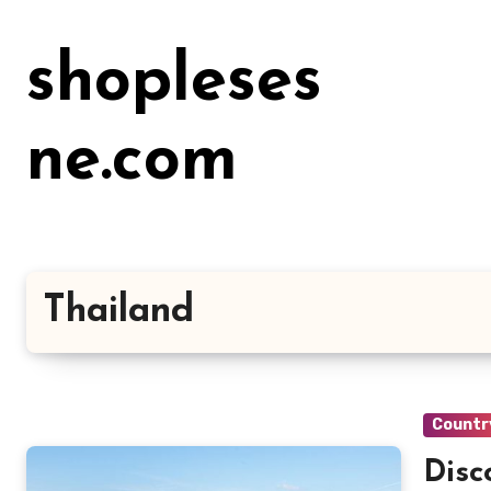
Lewati
ke
shopleses
konten
ne.com
Thailand
Countr
Disc