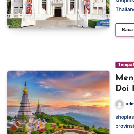
shoplesesne.com – Chiang Mai, kota yang terletak di utara
Thailan
Baca 
Tempat
Menj
Doi 
adm
shoplesesne.com – Doi Inthanon National Park, terletak di
provins