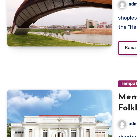
adm
shoplesesne.com – Nakhon Sawan, often referred to as
the “Hea
Baca 
Tempat
Meny
Folk
adm