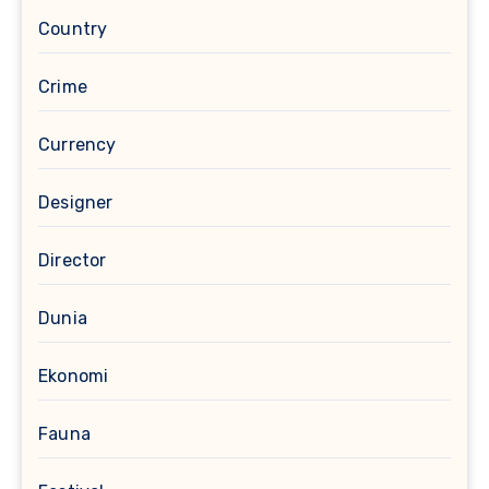
Country
Crime
Currency
Designer
Director
Dunia
Ekonomi
Fauna