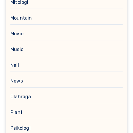
Mitologi
Mountain
Movie
Music
Nail
News
Olahraga
Plant
Psikologi