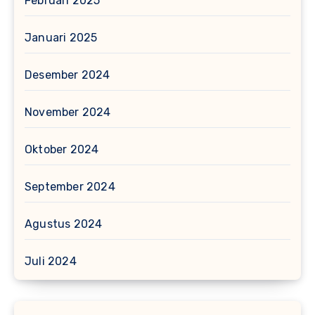
Februari 2025
Januari 2025
Desember 2024
November 2024
Oktober 2024
September 2024
Agustus 2024
Juli 2024