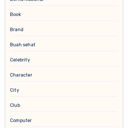
Book
Brand
Buah sehat
Celebrity
Character
City
Club
Computer