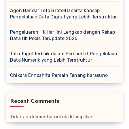
Agen Bandar Toto Broto4D serta Konsep
Pengelolaan Data Digital yang Lebih Terstruktur
Pengeluaran HK Hari Ini Lengkap dengan Rekap
Data HK Pools Terupdate 2026
Toto Togel Terbaik dalam Perspektif Pengelolaan
Data Numerik yang Lebih Terstruktur
Chikara Ennoshita Pemain Tenang Karasuno
Recent Comments
Tidak ada komentar untuk ditampilkan.