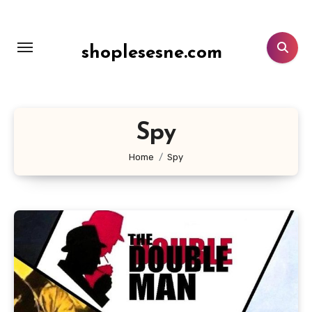
Lewati
ke
konten
shoplesesne.com
Spy
Home
Spy