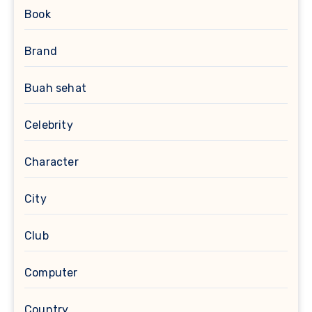
Book
Brand
Buah sehat
Celebrity
Character
City
Club
Computer
Country