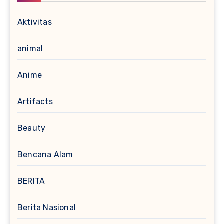
Aktivitas
animal
Anime
Artifacts
Beauty
Bencana Alam
BERITA
Berita Nasional