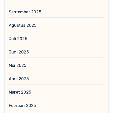
September 2025
Agustus 2025
Juli 2025
Juni 2025
Mei 2025
April 2025
Maret 2025
Februari 2025