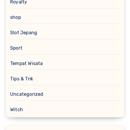
Royalty
shop
Slot Jepang
Sport
Tempat Wisata
Tips & Trik
Uncategorized
Witch