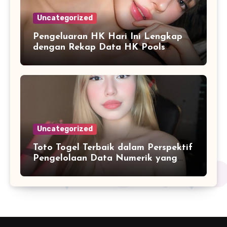
Uncategorized
Pengeluaran HK Hari Ini Lengkap
dengan Rekap Data HK Pools
Terupdate 2026
Uncategorized
Toto Togel Terbaik dalam Perspektif
Pengelolaan Data Numerik yang
Lebih Terstruktur