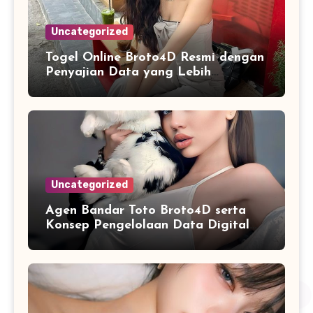
Uncategorized
Togel Online Broto4D Resmi dengan
Penyajian Data yang Lebih
Sistematis
Uncategorized
Agen Bandar Toto Broto4D serta
Konsep Pengelolaan Data Digital
yang Lebih Terstruktur