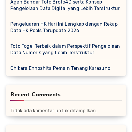
Agen Bandar Toto Broto4D serta Konsep
Pengelolaan Data Digital yang Lebih Terstruktur
Pengeluaran HK Hari Ini Lengkap dengan Rekap
Data HK Pools Terupdate 2026
Toto Togel Terbaik dalam Perspektif Pengelolaan
Data Numerik yang Lebih Terstruktur
Chikara Ennoshita Pemain Tenang Karasuno
Recent Comments
Tidak ada komentar untuk ditampilkan.