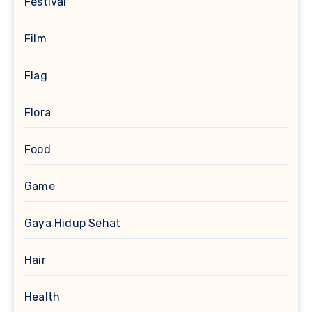
Festival
Film
Flag
Flora
Food
Game
Gaya Hidup Sehat
Hair
Health