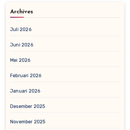
Archives
Juli 2026
Juni 2026
Mei 2026
Februari 2026
Januari 2026
Desember 2025
November 2025