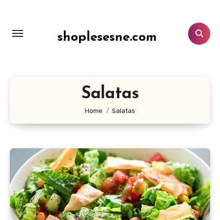
Lewati
ke
konten
shoplesesne.com
Salatas
Home
Salatas