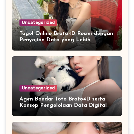
Uncategorized
Togel Online Broto4D Resmi dengan
Penyajian Data yang Lebih
Sistematis
Uncategorized
Agen Bandar Toto Broto4D serta
Konsep Pengelolaan Data Digital
yang Lebih Terstruktur