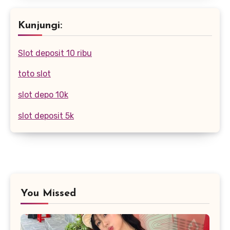
Kunjungi:
Slot deposit 10 ribu
toto slot
slot depo 10k
slot deposit 5k
You Missed