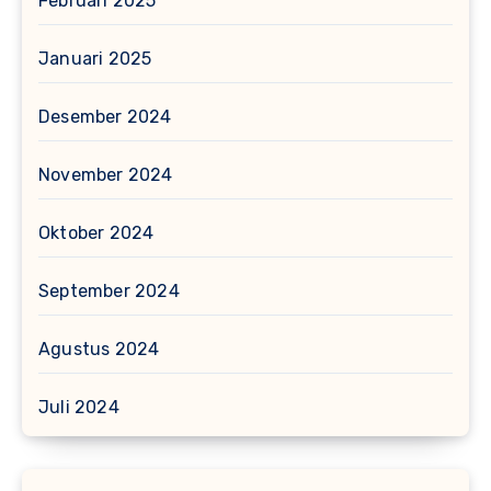
Februari 2025
Januari 2025
Desember 2024
November 2024
Oktober 2024
September 2024
Agustus 2024
Juli 2024