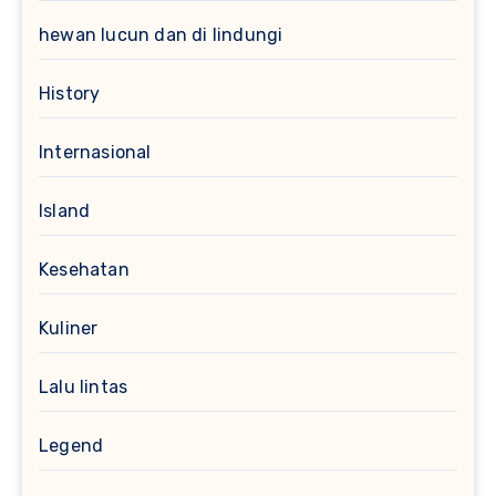
hewan lucun dan di lindungi
History
Internasional
Island
Kesehatan
Kuliner
Lalu lintas
Legend