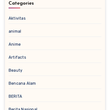
Categories
Aktivitas
animal
Anime
Artifacts
Beauty
Bencana Alam
BERITA
Berita Nasional