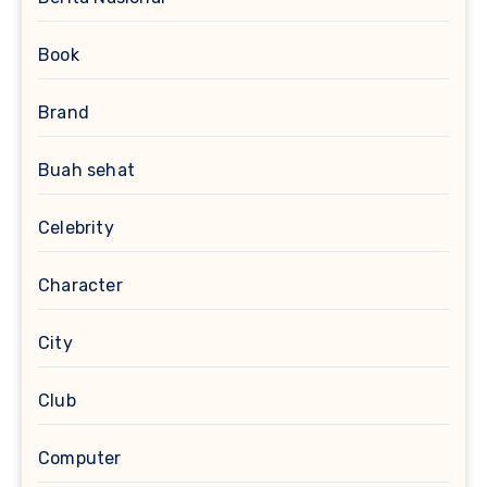
Book
Brand
Buah sehat
Celebrity
Character
City
Club
Computer