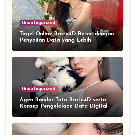
Uncategorized
Togel Online Broto4D Resmi dengan
Penyajian Data yang Lebih
Sistematis
Uncategorized
Agen Bandar Toto Broto4D serta
Konsep Pengelolaan Data Digital
yang Lebih Terstruktur