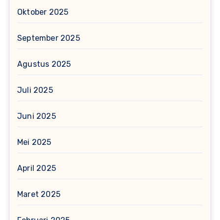
Oktober 2025
September 2025
Agustus 2025
Juli 2025
Juni 2025
Mei 2025
April 2025
Maret 2025