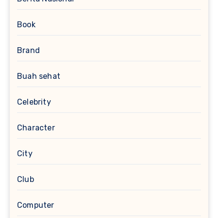
Book
Brand
Buah sehat
Celebrity
Character
City
Club
Computer