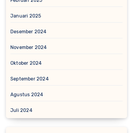
Februari 2025
Januari 2025
Desember 2024
November 2024
Oktober 2024
September 2024
Agustus 2024
Juli 2024