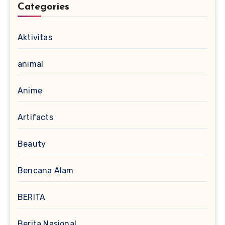
Categories
Aktivitas
animal
Anime
Artifacts
Beauty
Bencana Alam
BERITA
Berita Nasional