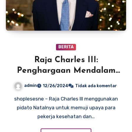
BERITA
Raja Charles III:
Penghargaan Mendalam
untuk Para Pahlawan
admin
12/26/2024
Tidak ada komentar
Kemanusiaan dalam
shoplesesne – Raja Charles III menggunakan
Pidato Natal
pidato Natalnya untuk memuji upaya para
pekerja kesehatan dan…