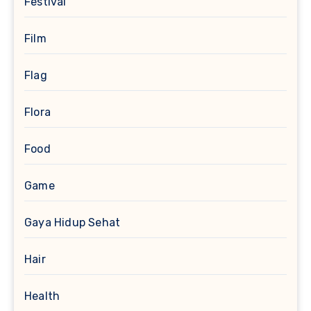
Festival
Film
Flag
Flora
Food
Game
Gaya Hidup Sehat
Hair
Health