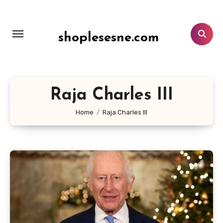
Lewati
ke
konten
shoplesesne.com
Raja Charles III
Home
Raja Charles III