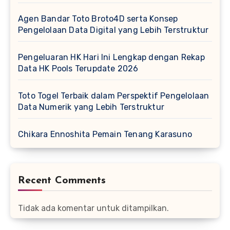
Agen Bandar Toto Broto4D serta Konsep
Pengelolaan Data Digital yang Lebih Terstruktur
Pengeluaran HK Hari Ini Lengkap dengan Rekap
Data HK Pools Terupdate 2026
Toto Togel Terbaik dalam Perspektif Pengelolaan
Data Numerik yang Lebih Terstruktur
Chikara Ennoshita Pemain Tenang Karasuno
Recent Comments
Tidak ada komentar untuk ditampilkan.