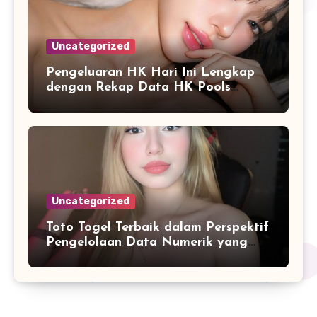
Uncategorized
Pengeluaran HK Hari Ini Lengkap
dengan Rekap Data HK Pools
Terupdate 2026
Uncategorized
Toto Togel Terbaik dalam Perspektif
Pengelolaan Data Numerik yang
Lebih Terstruktur