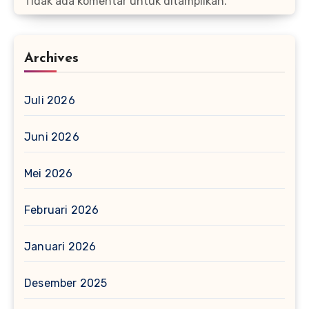
Tidak ada komentar untuk ditampilkan.
Archives
Juli 2026
Juni 2026
Mei 2026
Februari 2026
Januari 2026
Desember 2025