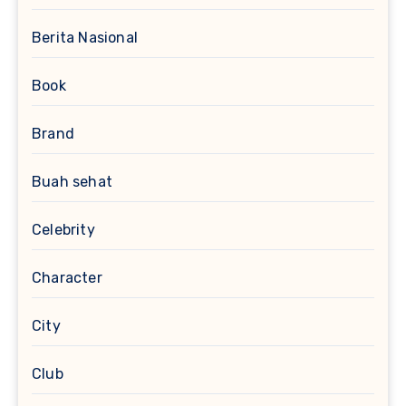
Berita Nasional
Book
Brand
Buah sehat
Celebrity
Character
City
Club