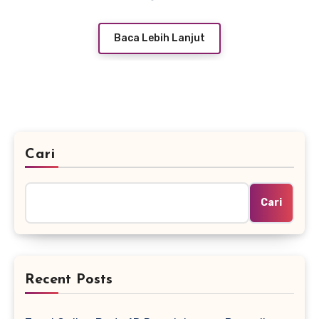
Baca Lebih Lanjut
Cari
Cari
Recent Posts