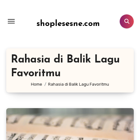
Lewati
ke
konten
shoplesesne.com
Rahasia di Balik Lagu
Favoritmu
Home
Rahasia di Balik Lagu Favoritmu