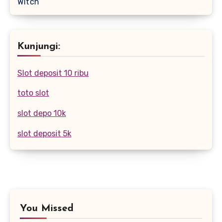
Witch
Kunjungi:
Slot deposit 10 ribu
toto slot
slot depo 10k
slot deposit 5k
You Missed