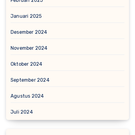
Februari 2025
Januari 2025
Desember 2024
November 2024
Oktober 2024
September 2024
Agustus 2024
Juli 2024