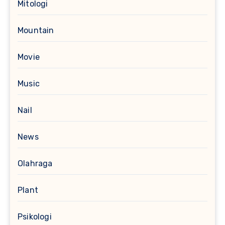
Mitologi
Mountain
Movie
Music
Nail
News
Olahraga
Plant
Psikologi