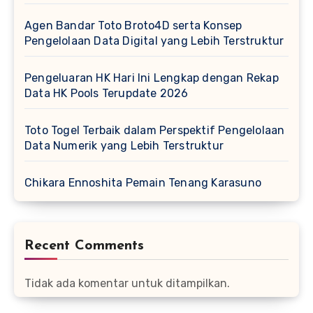
Agen Bandar Toto Broto4D serta Konsep
Pengelolaan Data Digital yang Lebih Terstruktur
Pengeluaran HK Hari Ini Lengkap dengan Rekap
Data HK Pools Terupdate 2026
Toto Togel Terbaik dalam Perspektif Pengelolaan
Data Numerik yang Lebih Terstruktur
Chikara Ennoshita Pemain Tenang Karasuno
Recent Comments
Tidak ada komentar untuk ditampilkan.