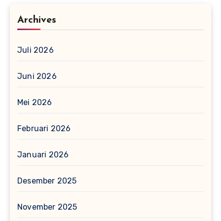
Archives
Juli 2026
Juni 2026
Mei 2026
Februari 2026
Januari 2026
Desember 2025
November 2025