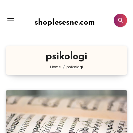
Lewati
ke
konten
shoplesesne.com
psikologi
Home
psikologi