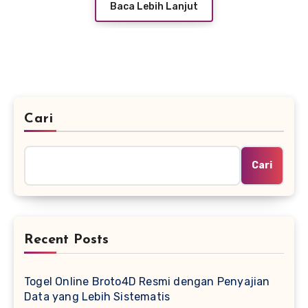
Baca Lebih Lanjut
Cari
Cari
Recent Posts
Togel Online Broto4D Resmi dengan Penyajian
Data yang Lebih Sistematis