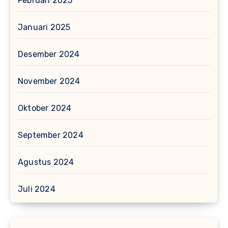
Februari 2025
Januari 2025
Desember 2024
November 2024
Oktober 2024
September 2024
Agustus 2024
Juli 2024