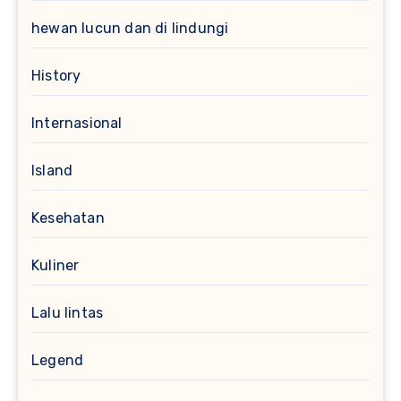
hewan lucun dan di lindungi
History
Internasional
Island
Kesehatan
Kuliner
Lalu lintas
Legend