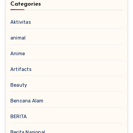
Categories
Aktivitas
animal
Anime
Artifacts
Beauty
Bencana Alam
BERITA
Berita Nasional