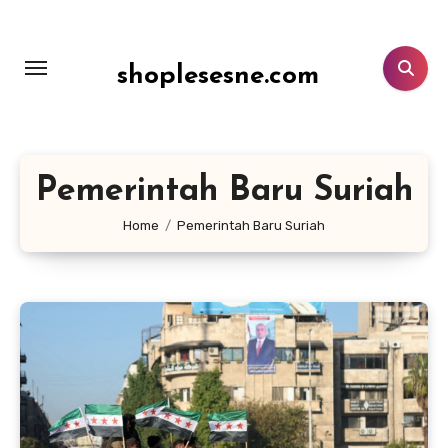
Lewati
ke
konten
shoplesesne.com
Pemerintah Baru Suriah
Home
Pemerintah Baru Suriah