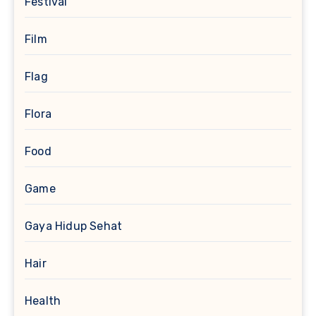
Festival
Film
Flag
Flora
Food
Game
Gaya Hidup Sehat
Hair
Health