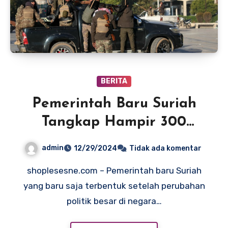
BERITA
Pemerintah Baru Suriah
Tangkap Hampir 300
Orang Diduga Loyalis
admin
12/29/2024
Tidak ada komentar
Assad
shoplesesne.com – Pemerintah baru Suriah
yang baru saja terbentuk setelah perubahan
politik besar di negara…