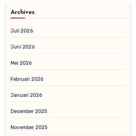
Archives
Juli 2026
Juni 2026
Mei 2026
Februari 2026
Januari 2026
Desember 2025
November 2025