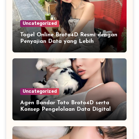
Uncategorized
Togel Online Broto4D Resmi dengan
Penyajian Data yang Lebih
Sistematis
Uncategorized
Agen Bandar Toto Broto4D serta
Konsep Pengelolaan Data Digital
yang Lebih Terstruktur