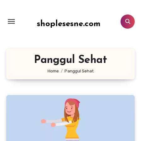
Lewati
ke
konten
shoplesesne.com
Panggul Sehat
Home
Panggul Sehat