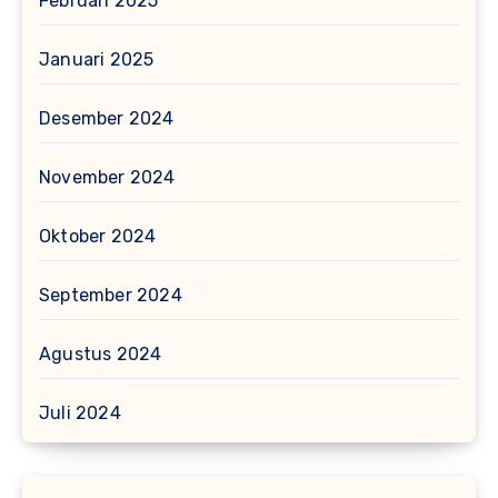
Februari 2025
Januari 2025
Desember 2024
November 2024
Oktober 2024
September 2024
Agustus 2024
Juli 2024