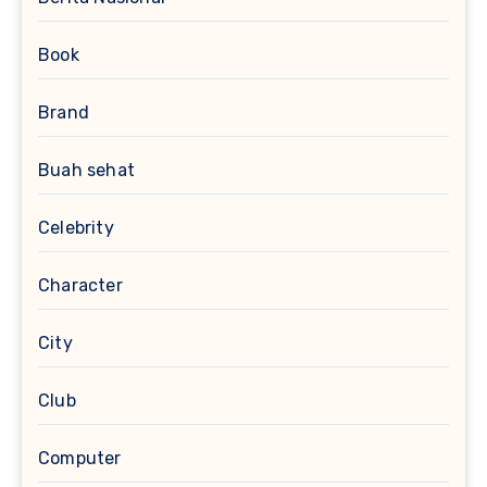
Book
Brand
Buah sehat
Celebrity
Character
City
Club
Computer