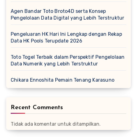
Agen Bandar Toto Broto4D serta Konsep
Pengelolaan Data Digital yang Lebih Terstruktur
Pengeluaran HK Hari Ini Lengkap dengan Rekap
Data HK Pools Terupdate 2026
Toto Togel Terbaik dalam Perspektif Pengelolaan
Data Numerik yang Lebih Terstruktur
Chikara Ennoshita Pemain Tenang Karasuno
Recent Comments
Tidak ada komentar untuk ditampilkan.