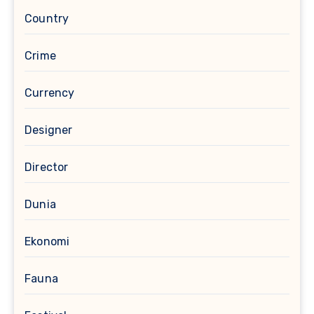
Country
Crime
Currency
Designer
Director
Dunia
Ekonomi
Fauna