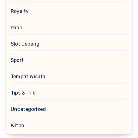
Royalty
shop
Slot Jepang
Sport
Tempat Wisata
Tips & Trik
Uncategorized
Witch