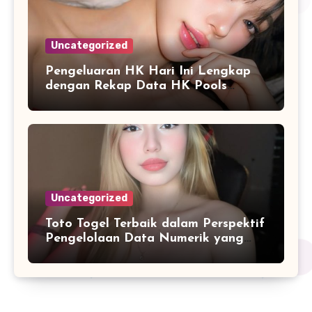
Uncategorized
Pengeluaran HK Hari Ini Lengkap
dengan Rekap Data HK Pools
Terupdate 2026
Uncategorized
Toto Togel Terbaik dalam Perspektif
Pengelolaan Data Numerik yang
Lebih Terstruktur