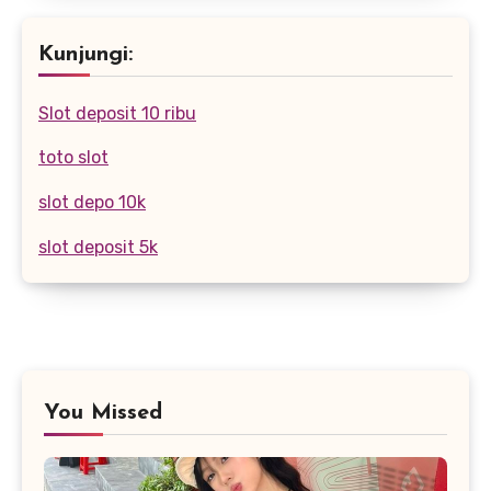
Kunjungi:
Slot deposit 10 ribu
toto slot
slot depo 10k
slot deposit 5k
You Missed