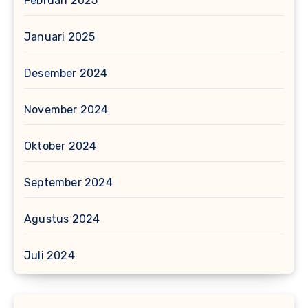
Februari 2025
Januari 2025
Desember 2024
November 2024
Oktober 2024
September 2024
Agustus 2024
Juli 2024