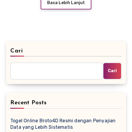
Baca Lebih Lanjut
Cari
Cari
Recent Posts
Togel Online Broto4D Resmi dengan Penyajian
Data yang Lebih Sistematis