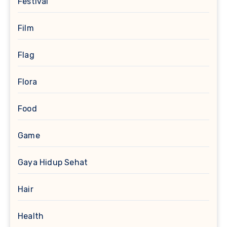
Festival
Film
Flag
Flora
Food
Game
Gaya Hidup Sehat
Hair
Health