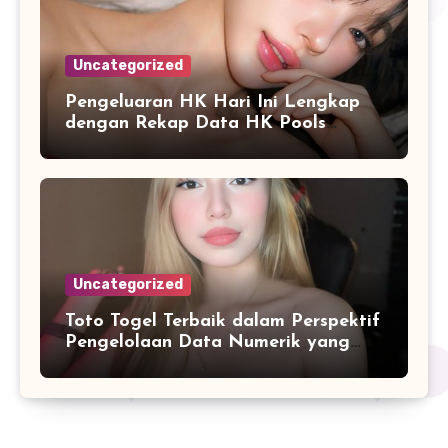
Uncategorized
Pengeluaran HK Hari Ini Lengkap
dengan Rekap Data HK Pools
Terupdate 2026
Uncategorized
Toto Togel Terbaik dalam Perspektif
Pengelolaan Data Numerik yang
Lebih Terstruktur