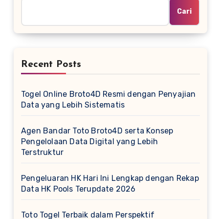
Cari
Recent Posts
Togel Online Broto4D Resmi dengan Penyajian
Data yang Lebih Sistematis
Agen Bandar Toto Broto4D serta Konsep
Pengelolaan Data Digital yang Lebih
Terstruktur
Pengeluaran HK Hari Ini Lengkap dengan Rekap
Data HK Pools Terupdate 2026
Toto Togel Terbaik dalam Perspektif