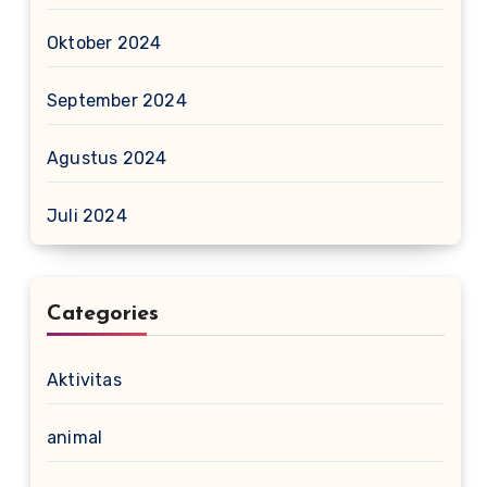
Oktober 2024
September 2024
Agustus 2024
Juli 2024
Categories
Aktivitas
animal