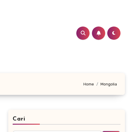
Home
Mongolia
Cari