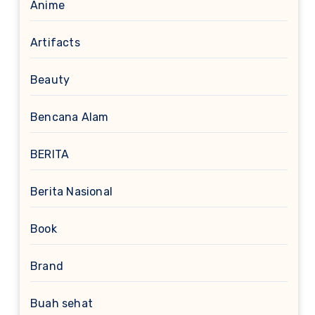
Anime
Artifacts
Beauty
Bencana Alam
BERITA
Berita Nasional
Book
Brand
Buah sehat