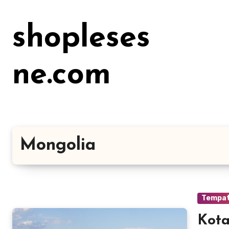
Lewati
ke
shopleses
konten
ne.com
Mongolia
Tempat
Kota