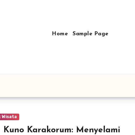
Home
Sample Page
 Wisata
 Kuno Karakorum: Menyelami