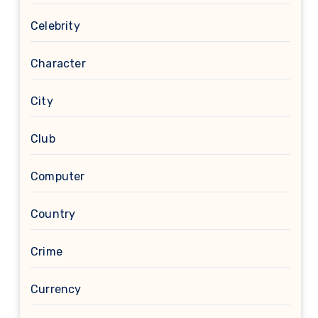
Celebrity
Character
City
Club
Computer
Country
Crime
Currency