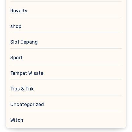
Royalty
shop
Slot Jepang
Sport
Tempat Wisata
Tips & Trik
Uncategorized
Witch