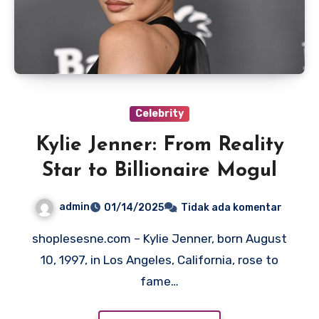
Celebrity
Kylie Jenner: From Reality
Star to Billionaire Mogul
admin
01/14/2025
Tidak ada komentar
shoplesesne.com – Kylie Jenner, born August
10, 1997, in Los Angeles, California, rose to
fame…