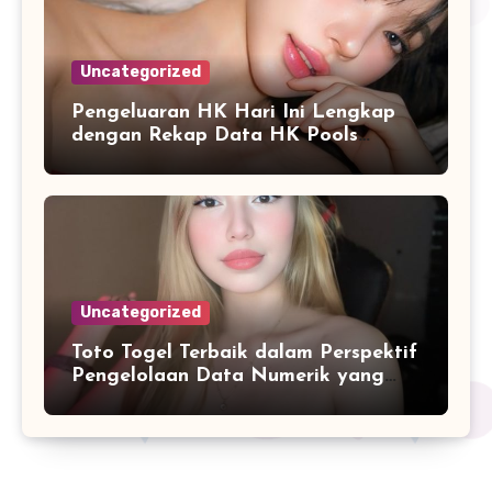
Uncategorized
Pengeluaran HK Hari Ini Lengkap
dengan Rekap Data HK Pools
Terupdate 2026
Uncategorized
Toto Togel Terbaik dalam Perspektif
Pengelolaan Data Numerik yang
Lebih Terstruktur