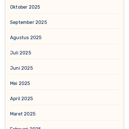
Oktober 2025
September 2025
Agustus 2025
Juli 2025
Juni 2025
Mei 2025
April 2025
Maret 2025