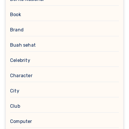
Book
Brand
Buah sehat
Celebrity
Character
City
Club
Computer