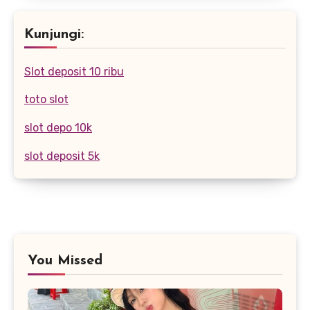
Kunjungi:
Slot deposit 10 ribu
toto slot
slot depo 10k
slot deposit 5k
You Missed