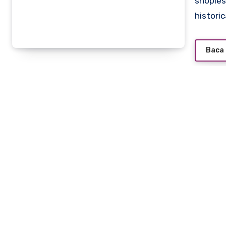
shoplesesne.com – Released in 2000, Gladiator is a
histori
Baca 