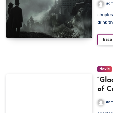
adm
shoplesesne.com – Vampires, creatures of the night that
drink th
Baca 
Movie
“Gla
of C
adm