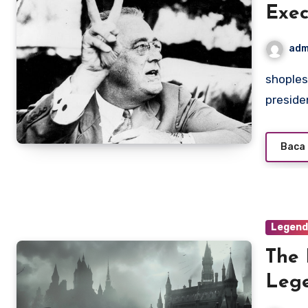
Exec
adm
shoplesesne.com – Franklin D. Roosevelt (FDR), the 32nd
preside
Baca 
Legen
The 
Leg
Inte