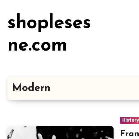
Lewati
ke
shopleses
konten
ne.com
Modern
Histor
Fran