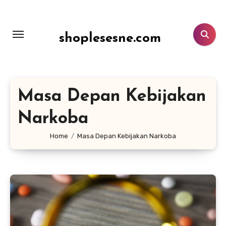
Lewati
ke
konten
shoplesesne.com
Masa Depan Kebijakan
Narkoba
Home
Masa Depan Kebijakan Narkoba