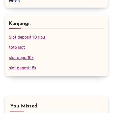
Witch
Kunjungi:
Slot deposit 10 ribu
toto slot
slot depo 10k
slot deposit 5k
You Missed