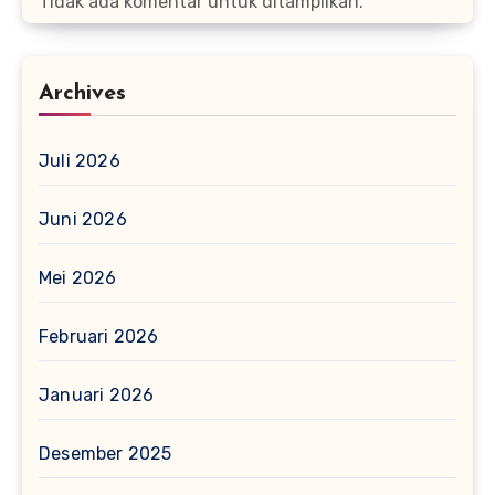
Tidak ada komentar untuk ditampilkan.
Archives
Juli 2026
Juni 2026
Mei 2026
Februari 2026
Januari 2026
Desember 2025