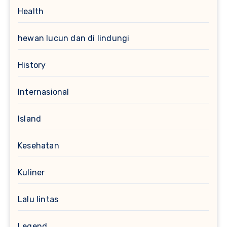
Health
hewan lucun dan di lindungi
History
Internasional
Island
Kesehatan
Kuliner
Lalu lintas
Legend