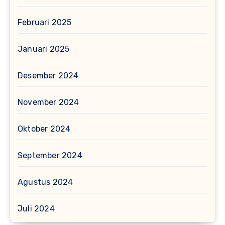
Februari 2025
Januari 2025
Desember 2024
November 2024
Oktober 2024
September 2024
Agustus 2024
Juli 2024