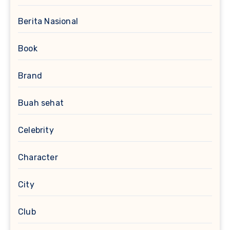
Berita Nasional
Book
Brand
Buah sehat
Celebrity
Character
City
Club