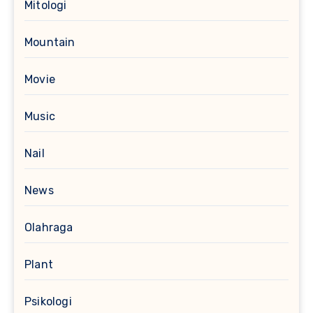
Mitologi
Mountain
Movie
Music
Nail
News
Olahraga
Plant
Psikologi