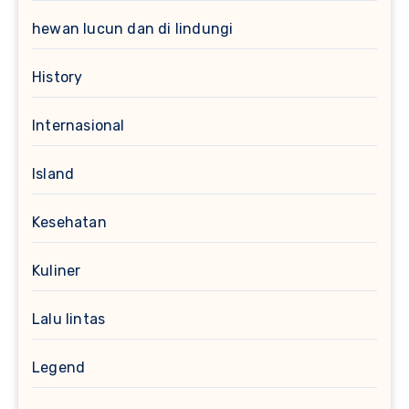
hewan lucun dan di lindungi
History
Internasional
Island
Kesehatan
Kuliner
Lalu lintas
Legend