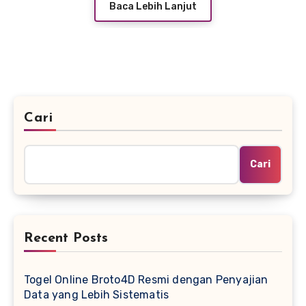
Baca Lebih Lanjut
Cari
Cari
Recent Posts
Togel Online Broto4D Resmi dengan Penyajian
Data yang Lebih Sistematis