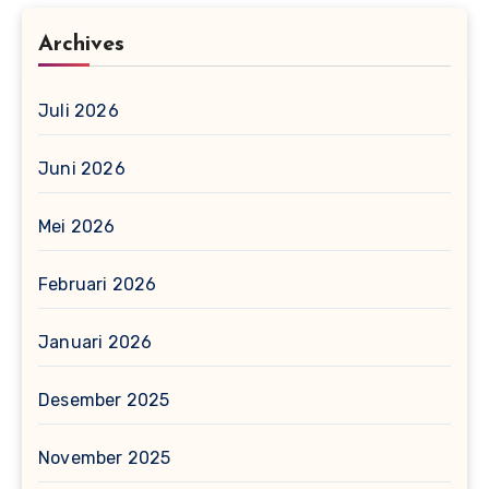
Archives
Juli 2026
Juni 2026
Mei 2026
Februari 2026
Januari 2026
Desember 2025
November 2025