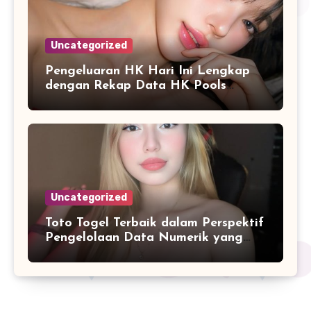
Uncategorized
Pengeluaran HK Hari Ini Lengkap
dengan Rekap Data HK Pools
Terupdate 2026
Uncategorized
Toto Togel Terbaik dalam Perspektif
Pengelolaan Data Numerik yang
Lebih Terstruktur