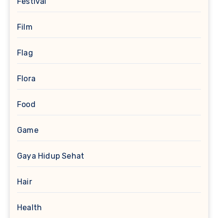
Festival
Film
Flag
Flora
Food
Game
Gaya Hidup Sehat
Hair
Health