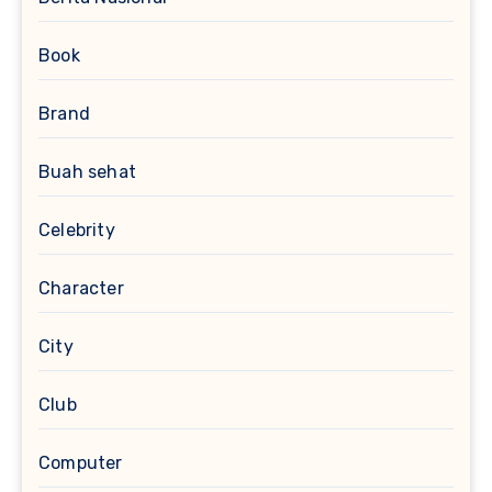
Book
Brand
Buah sehat
Celebrity
Character
City
Club
Computer