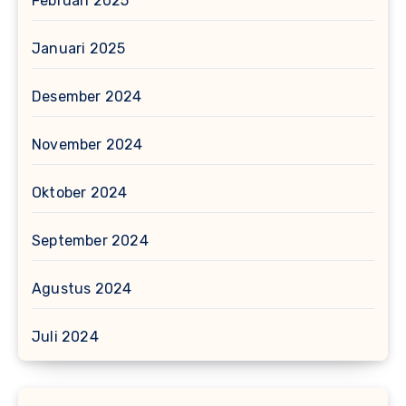
Februari 2025
Januari 2025
Desember 2024
November 2024
Oktober 2024
September 2024
Agustus 2024
Juli 2024