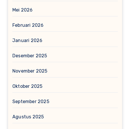
Mei 2026
Februari 2026
Januari 2026
Desember 2025
November 2025
Oktober 2025
September 2025
Agustus 2025