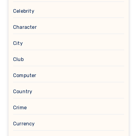
Celebrity
Character
City
Club
Computer
Country
Crime
Currency