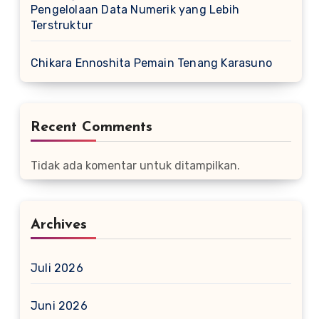
Pengelolaan Data Numerik yang Lebih
Terstruktur
Chikara Ennoshita Pemain Tenang Karasuno
Recent Comments
Tidak ada komentar untuk ditampilkan.
Archives
Juli 2026
Juni 2026