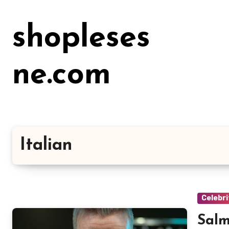
Lewati
ke
shopleses
konten
ne.com
Italian
Celebri
Salm