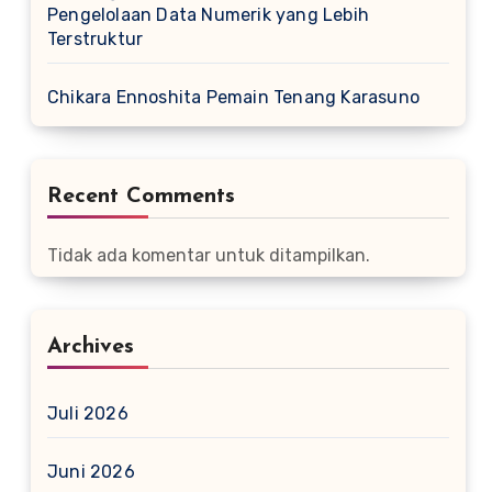
Pengelolaan Data Numerik yang Lebih
Terstruktur
Chikara Ennoshita Pemain Tenang Karasuno
Recent Comments
Tidak ada komentar untuk ditampilkan.
Archives
Juli 2026
Juni 2026