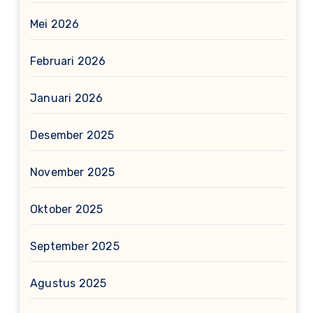
Mei 2026
Februari 2026
Januari 2026
Desember 2025
November 2025
Oktober 2025
September 2025
Agustus 2025