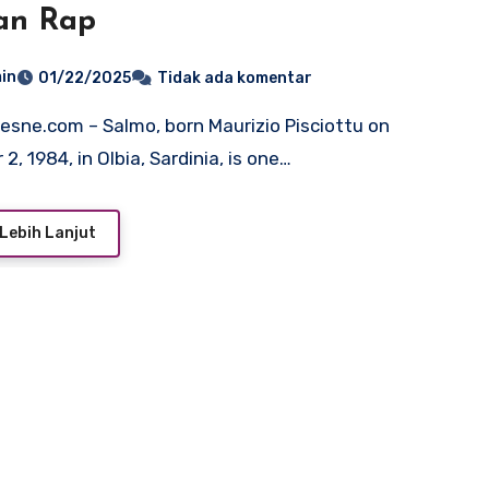
ian Rap
in
01/22/2025
Tidak ada komentar
2, 1984, in Olbia, Sardinia, is one…
Lebih Lanjut