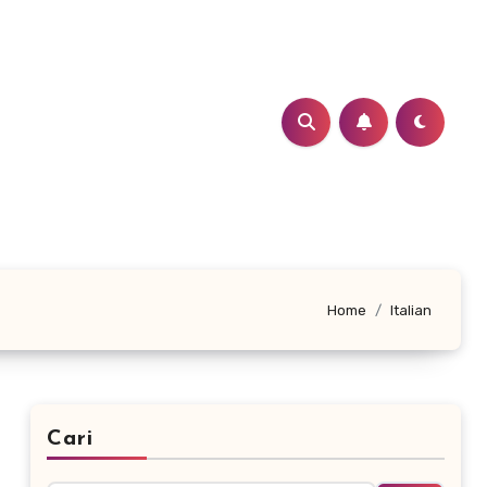
Home
Italian
Cari