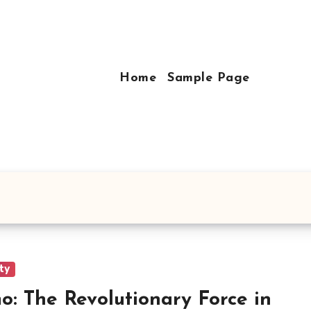
Home
Sample Page
ty
o: The Revolutionary Force in