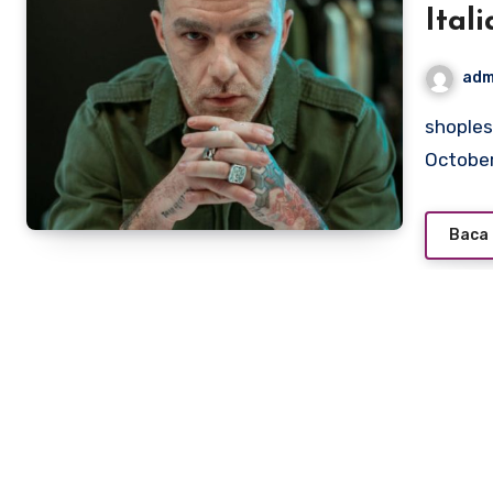
Ital
adm
shoplesesne.com – Salmo, born Maurizio Pisciottu on
October 
Baca 