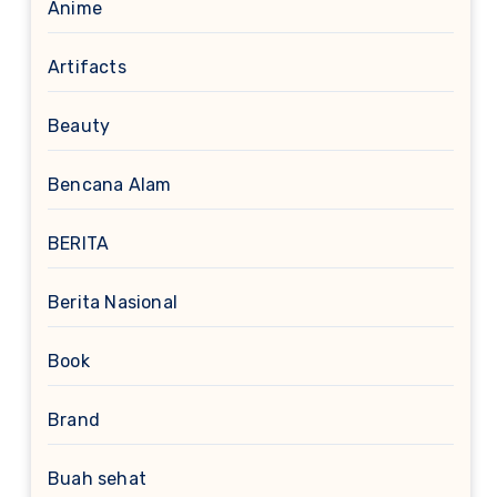
Anime
Artifacts
Beauty
Bencana Alam
BERITA
Berita Nasional
Book
Brand
Buah sehat