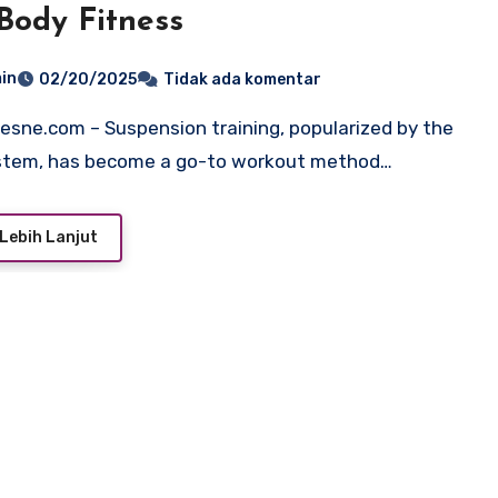
-Body Fitness
in
02/20/2025
Tidak ada komentar
stem, has become a go-to workout method…
Lebih Lanjut