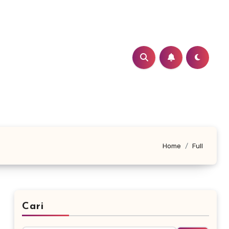
Home
Full
Cari