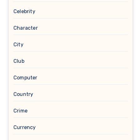
Celebrity
Character
City
Club
Computer
Country
Crime
Currency