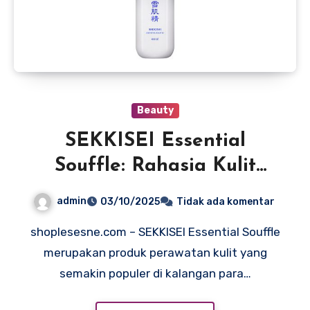
Beauty
SEKKISEI Essential
Souffle: Rahasia Kulit
Cerah dan Lembut
admin
03/10/2025
Tidak ada komentar
shoplesesne.com – SEKKISEI Essential Souffle
merupakan produk perawatan kulit yang
semakin populer di kalangan para…