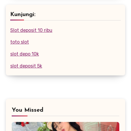
Kunjungi:
Slot deposit 10 ribu
toto slot
slot depo 10k
slot deposit 5k
You Missed