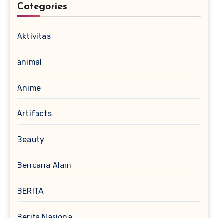
Categories
Aktivitas
animal
Anime
Artifacts
Beauty
Bencana Alam
BERITA
Berita Nasional