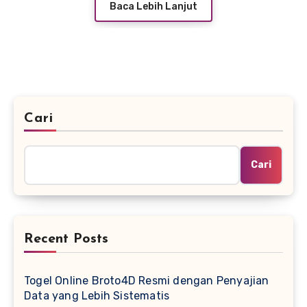
Baca Lebih Lanjut
Cari
Cari
Recent Posts
Togel Online Broto4D Resmi dengan Penyajian
Data yang Lebih Sistematis