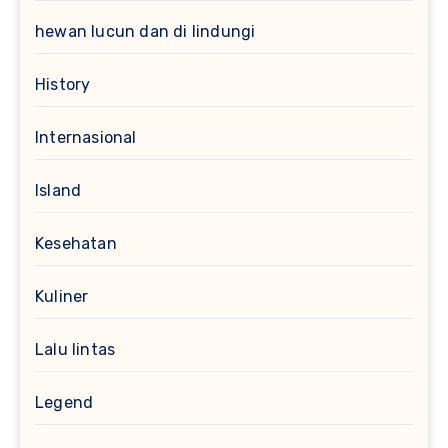
hewan lucun dan di lindungi
History
Internasional
Island
Kesehatan
Kuliner
Lalu lintas
Legend