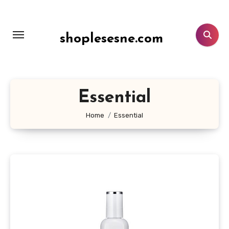
Lewati
ke
konten
shoplesesne.com
Essential
Home
Essential