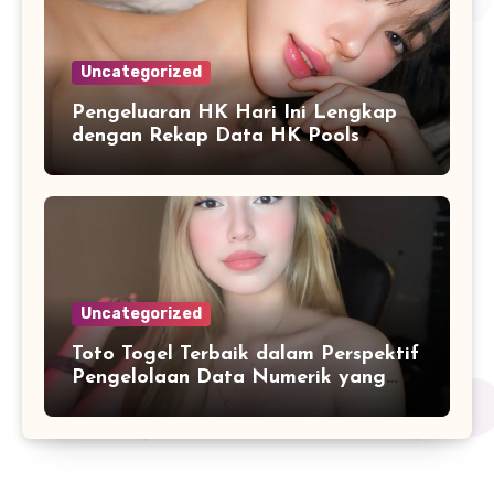
Uncategorized
Pengeluaran HK Hari Ini Lengkap
dengan Rekap Data HK Pools
Terupdate 2026
Uncategorized
Toto Togel Terbaik dalam Perspektif
Pengelolaan Data Numerik yang
Lebih Terstruktur