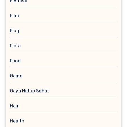
Festival
Film
Flag
Flora
Food
Game
Gaya Hidup Sehat
Hair
Health