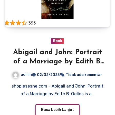
Book
Abigail and John: Portrait
of a Marriage by Edith B.
Gelles
admin
02/02/2025
Tidak ada komentar
shoplesesne.com – Abigail and John: Portrait
of a Marriage by Edith B. Gelles is a…
Baca Lebih Lanjut