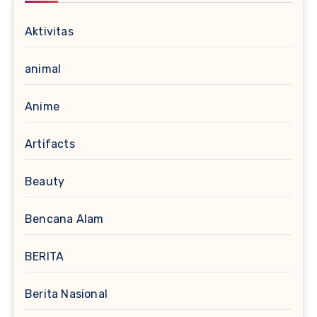
Aktivitas
animal
Anime
Artifacts
Beauty
Bencana Alam
BERITA
Berita Nasional