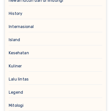
hewan lucun dan di lindungi
History
Internasional
Island
Kesehatan
Kuliner
Lalu lintas
Legend
Mitologi