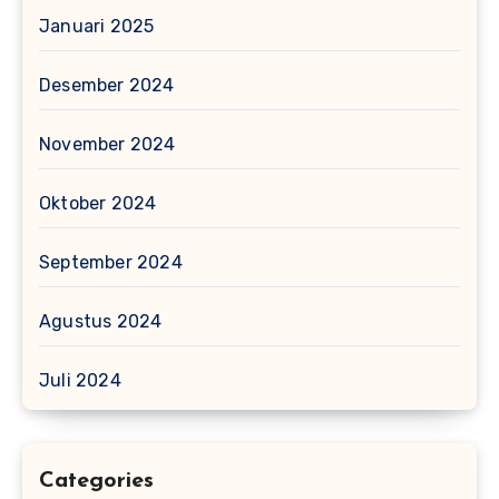
Januari 2025
Desember 2024
November 2024
Oktober 2024
September 2024
Agustus 2024
Juli 2024
Categories