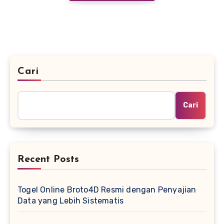
Cari
Cari
Recent Posts
Togel Online Broto4D Resmi dengan Penyajian
Data yang Lebih Sistematis