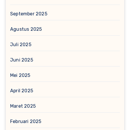
September 2025
Agustus 2025
Juli 2025
Juni 2025
Mei 2025
April 2025
Maret 2025
Februari 2025