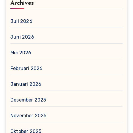
Archives
Juli 2026
Juni 2026
Mei 2026
Februari 2026
Januari 2026
Desember 2025
November 2025
Oktober 2025