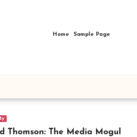
Home
Sample Page
ty
d Thomson: The Media Mogul