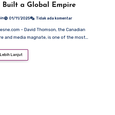
Built a Global Empire
in
01/11/2025
Tidak ada komentar
aire and media magnate, is one of the most…
Lebih Lanjut