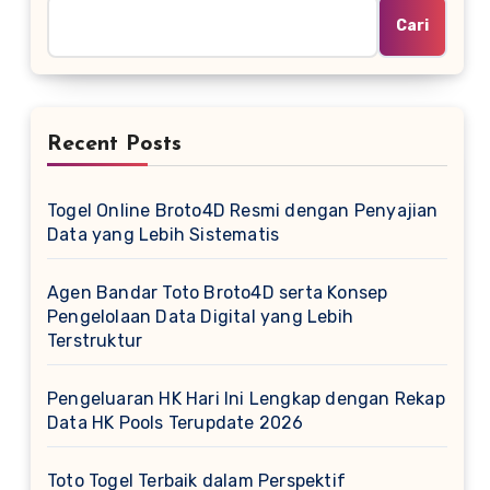
Cari
Recent Posts
Togel Online Broto4D Resmi dengan Penyajian
Data yang Lebih Sistematis
Agen Bandar Toto Broto4D serta Konsep
Pengelolaan Data Digital yang Lebih
Terstruktur
Pengeluaran HK Hari Ini Lengkap dengan Rekap
Data HK Pools Terupdate 2026
Toto Togel Terbaik dalam Perspektif