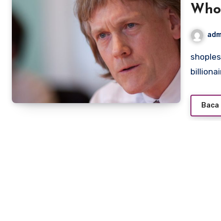
Who 
adm
shoplesesne.com – David Thomson, the Canadian
billion
Baca 