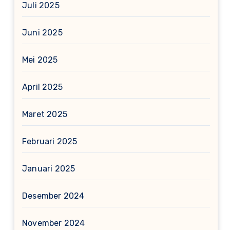
Juli 2025
Juni 2025
Mei 2025
April 2025
Maret 2025
Februari 2025
Januari 2025
Desember 2024
November 2024