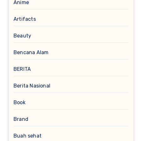
Anime
Artifacts
Beauty
Bencana Alam
BERITA
Berita Nasional
Book
Brand
Buah sehat