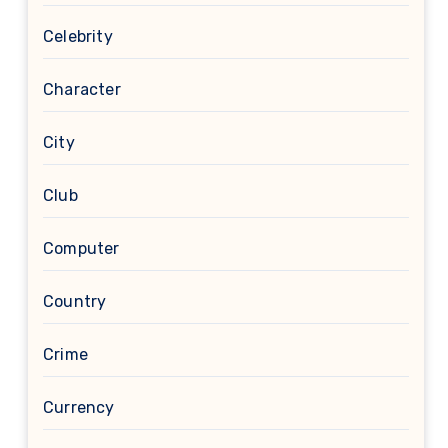
Celebrity
Character
City
Club
Computer
Country
Crime
Currency