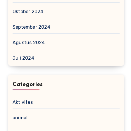
Oktober 2024
September 2024
Agustus 2024
Juli 2024
Categories
Aktivitas
animal