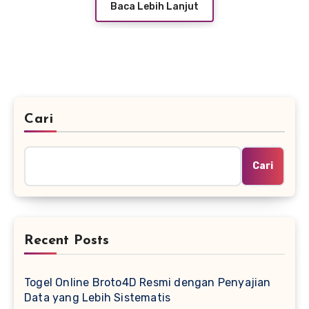
Baca Lebih Lanjut
Cari
Cari
Recent Posts
Togel Online Broto4D Resmi dengan Penyajian
Data yang Lebih Sistematis