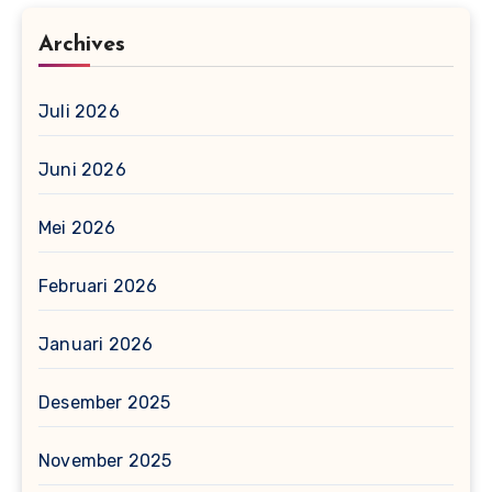
Archives
Juli 2026
Juni 2026
Mei 2026
Februari 2026
Januari 2026
Desember 2025
November 2025