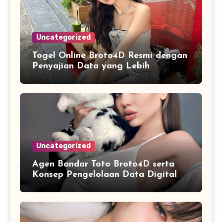
Uncategorized
Togel Online Broto4D Resmi dengan
Penyajian Data yang Lebih
Sistematis
Uncategorized
Agen Bandar Toto Broto4D serta
Konsep Pengelolaan Data Digital
yang Lebih Terstruktur