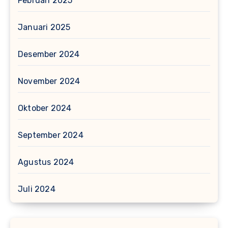
Februari 2025
Januari 2025
Desember 2024
November 2024
Oktober 2024
September 2024
Agustus 2024
Juli 2024