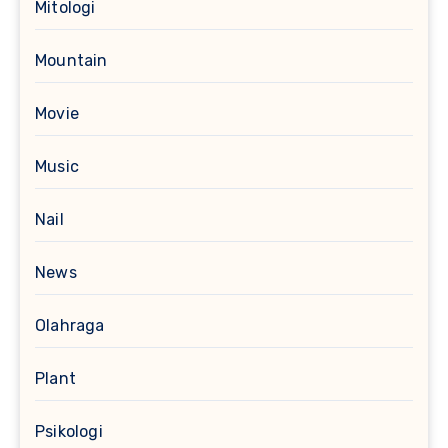
Mitologi
Mountain
Movie
Music
Nail
News
Olahraga
Plant
Psikologi