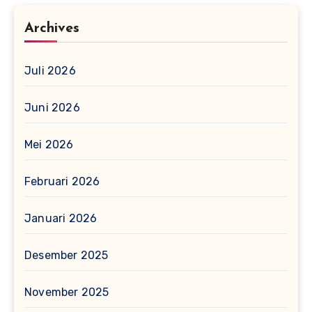
Archives
Juli 2026
Juni 2026
Mei 2026
Februari 2026
Januari 2026
Desember 2025
November 2025