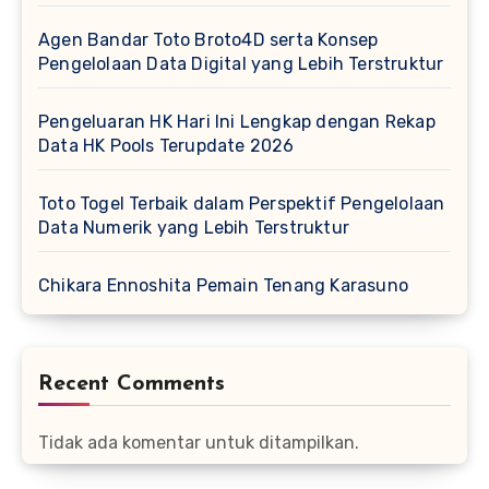
Agen Bandar Toto Broto4D serta Konsep
Pengelolaan Data Digital yang Lebih Terstruktur
Pengeluaran HK Hari Ini Lengkap dengan Rekap
Data HK Pools Terupdate 2026
Toto Togel Terbaik dalam Perspektif Pengelolaan
Data Numerik yang Lebih Terstruktur
Chikara Ennoshita Pemain Tenang Karasuno
Recent Comments
Tidak ada komentar untuk ditampilkan.