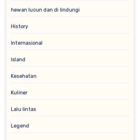
hewan lucun dan di lindungi
History
Internasional
Island
Kesehatan
Kuliner
Lalu lintas
Legend