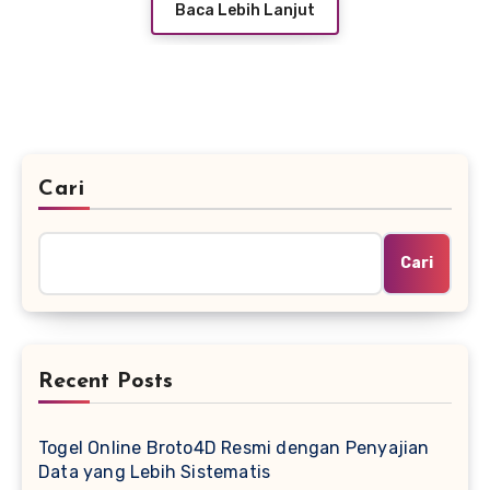
Baca Lebih Lanjut
Cari
Cari
Recent Posts
Togel Online Broto4D Resmi dengan Penyajian
Data yang Lebih Sistematis