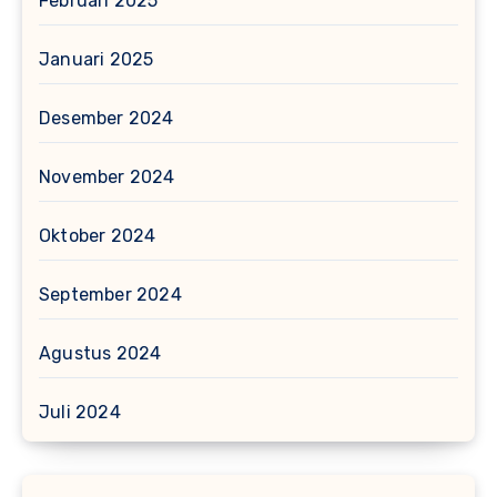
Februari 2025
Januari 2025
Desember 2024
November 2024
Oktober 2024
September 2024
Agustus 2024
Juli 2024