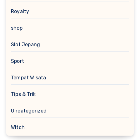
Royalty
shop
Slot Jepang
Sport
Tempat Wisata
Tips & Trik
Uncategorized
Witch