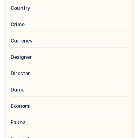
Country
Crime
Currency
Designer
Director
Dunia
Ekonomi
Fauna