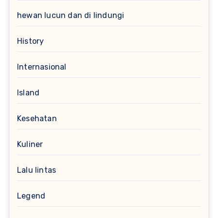
hewan lucun dan di lindungi
History
Internasional
Island
Kesehatan
Kuliner
Lalu lintas
Legend