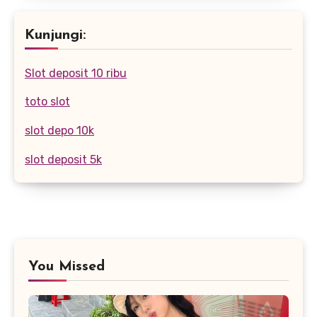
Kunjungi:
Slot deposit 10 ribu
toto slot
slot depo 10k
slot deposit 5k
You Missed