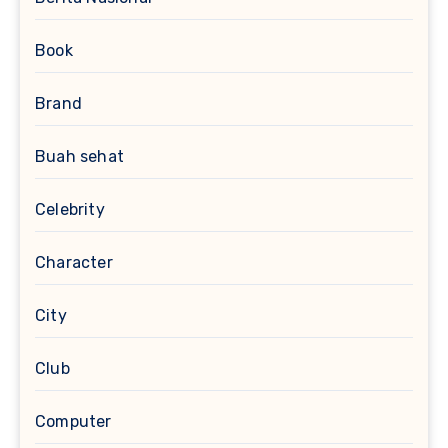
Book
Brand
Buah sehat
Celebrity
Character
City
Club
Computer