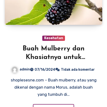
Kesehatan
Buah Mulberry dan
Khasiatnya untuk
Kesehatan
admin
07/16/2024
Tidak ada komentar
shoplesesne.com – Buah mulberry, atau yang
dikenal dengan nama Morus, adalah buah
yang tumbuh di…