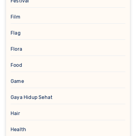
Festival
Film
Flag
Flora
Food
Game
Gaya Hidup Sehat
Hair
Health