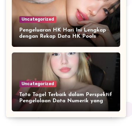
Uncategorized
Pengeluaran HK Hari Ini Lengkap
dengan Rekap Data HK Pools
Terupdate 2026
Uncategorized
Toto Togel Terbaik dalam Perspektif
Pengelolaan Data Numerik yang
Lebih Terstruktur