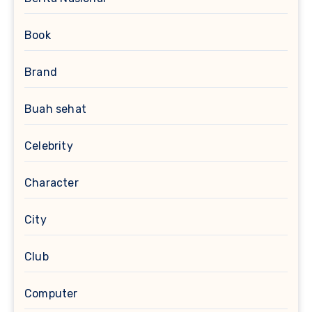
Book
Brand
Buah sehat
Celebrity
Character
City
Club
Computer