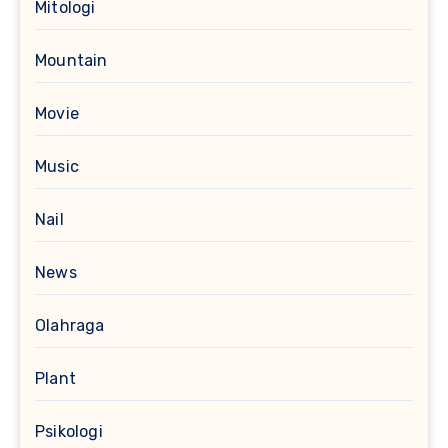
Mitologi
Mountain
Movie
Music
Nail
News
Olahraga
Plant
Psikologi