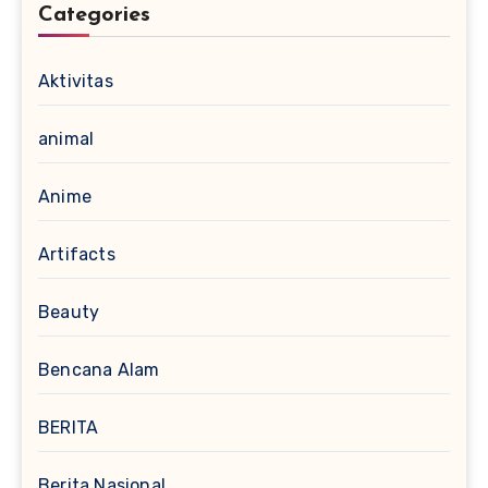
Categories
Aktivitas
animal
Anime
Artifacts
Beauty
Bencana Alam
BERITA
Berita Nasional