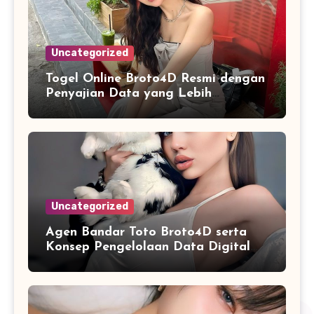
Uncategorized
Togel Online Broto4D Resmi dengan
Penyajian Data yang Lebih
Sistematis
Uncategorized
Agen Bandar Toto Broto4D serta
Konsep Pengelolaan Data Digital
yang Lebih Terstruktur