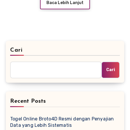
Baca Lebih Lanjut
Cari
Cari
Recent Posts
Togel Online Broto4D Resmi dengan Penyajian
Data yang Lebih Sistematis