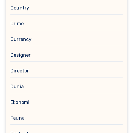
Country
Crime
Currency
Designer
Director
Dunia
Ekonomi
Fauna