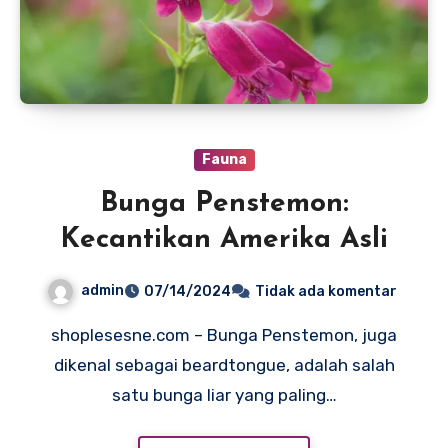
Fauna
Bunga Penstemon:
Kecantikan Amerika Asli
admin
07/14/2024
Tidak ada komentar
shoplesesne.com – Bunga Penstemon, juga
dikenal sebagai beardtongue, adalah salah
satu bunga liar yang paling…