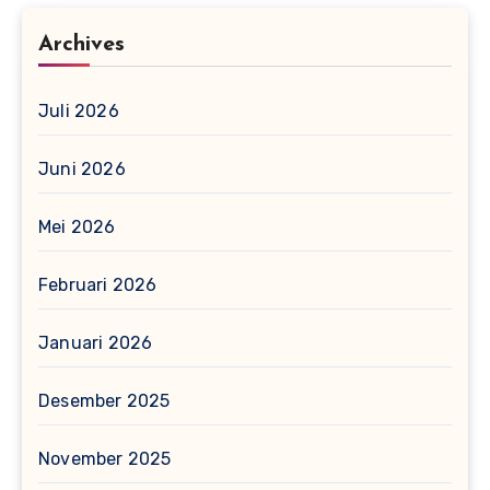
Archives
Juli 2026
Juni 2026
Mei 2026
Februari 2026
Januari 2026
Desember 2025
November 2025