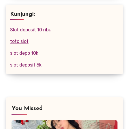
Kunjungi:
Slot deposit 10 ribu
toto slot
slot depo 10k
slot deposit 5k
You Missed