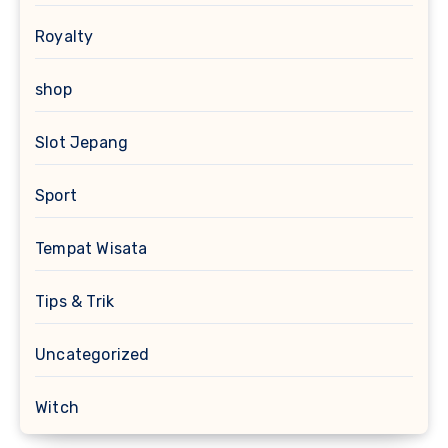
Royalty
shop
Slot Jepang
Sport
Tempat Wisata
Tips & Trik
Uncategorized
Witch