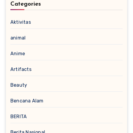
Categories
Aktivitas
animal
Anime
Artifacts
Beauty
Bencana Alam
BERITA
Berita Nasional