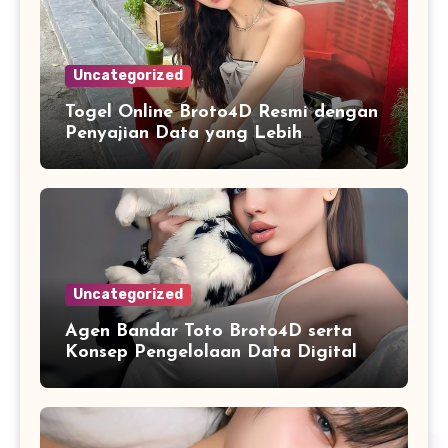
Uncategorized
Togel Online Broto4D Resmi dengan
Penyajian Data yang Lebih
Sistematis
Uncategorized
Agen Bandar Toto Broto4D serta
Konsep Pengelolaan Data Digital
yang Lebih Terstruktur