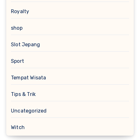
Royalty
shop
Slot Jepang
Sport
Tempat Wisata
Tips & Trik
Uncategorized
Witch