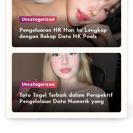
Uncategorized
Pengeluaran HK Hari Ini Lengkap
dengan Rekap Data HK Pools
Terupdate 2026
Uncategorized
Toto Togel Terbaik dalam Perspektif
Pengelolaan Data Numerik yang
Lebih Terstruktur