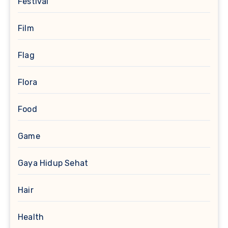
Festival
Film
Flag
Flora
Food
Game
Gaya Hidup Sehat
Hair
Health