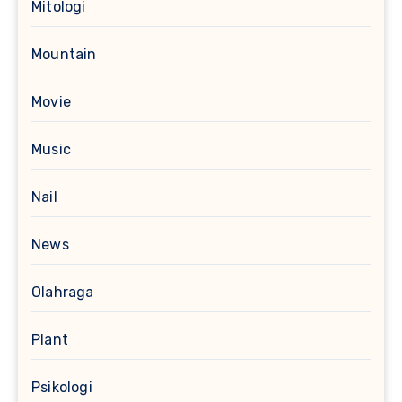
Mitologi
Mountain
Movie
Music
Nail
News
Olahraga
Plant
Psikologi