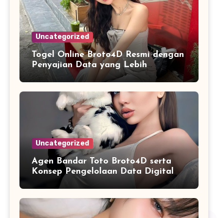
Uncategorized
Togel Online Broto4D Resmi dengan
Penyajian Data yang Lebih
Sistematis
Uncategorized
Agen Bandar Toto Broto4D serta
Konsep Pengelolaan Data Digital
yang Lebih Terstruktur