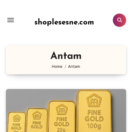
Lewati
ke
konten
shoplesesne.com
Antam
Home
Antam