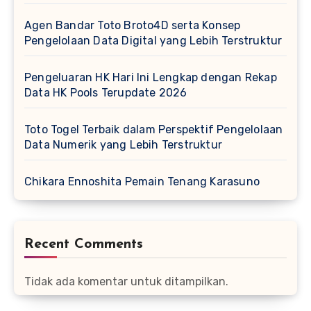
Agen Bandar Toto Broto4D serta Konsep
Pengelolaan Data Digital yang Lebih Terstruktur
Pengeluaran HK Hari Ini Lengkap dengan Rekap
Data HK Pools Terupdate 2026
Toto Togel Terbaik dalam Perspektif Pengelolaan
Data Numerik yang Lebih Terstruktur
Chikara Ennoshita Pemain Tenang Karasuno
Recent Comments
Tidak ada komentar untuk ditampilkan.