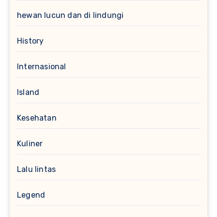
hewan lucun dan di lindungi
History
Internasional
Island
Kesehatan
Kuliner
Lalu lintas
Legend