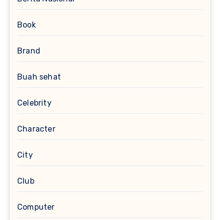
Book
Brand
Buah sehat
Celebrity
Character
City
Club
Computer