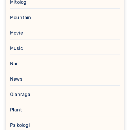
Mitologi
Mountain
Movie
Music
Nail
News
Olahraga
Plant
Psikologi