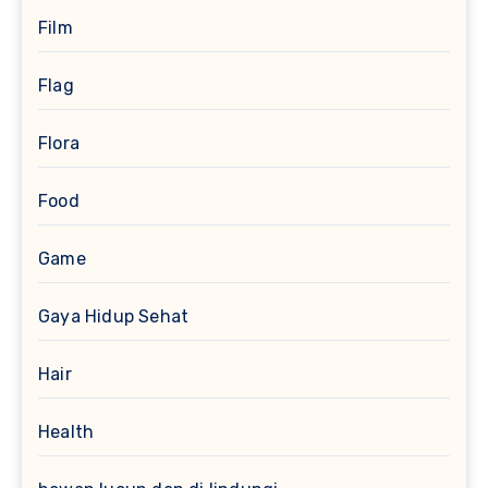
Film
Flag
Flora
Food
Game
Gaya Hidup Sehat
Hair
Health