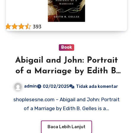
Book
Abigail and John: Portrait
of a Marriage by Edith B.
Gelles
admin
02/02/2025
Tidak ada komentar
shoplesesne.com – Abigail and John: Portrait
of a Marriage by Edith B. Gelles is a…
Baca Lebih Lanjut