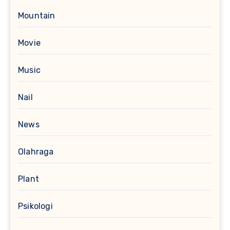
Mountain
Movie
Music
Nail
News
Olahraga
Plant
Psikologi