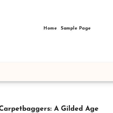
Home
Sample Page
Carpetbaggers: A Gilded Age