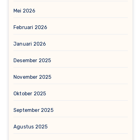
Mei 2026
Februari 2026
Januari 2026
Desember 2025
November 2025
Oktober 2025
September 2025
Agustus 2025