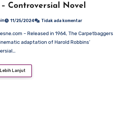
 – Controversial Novel
in
11/25/2024
Tidak ada komentar
inematic adaptation of Harold Robbins’
ersial…
Lebih Lanjut