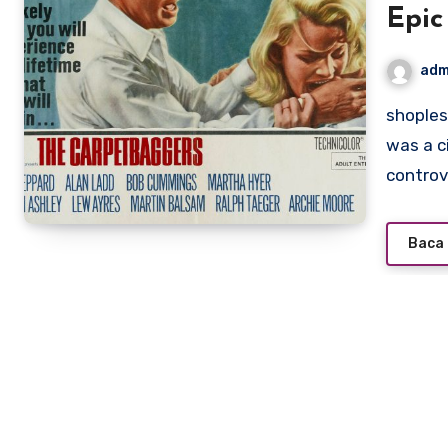
Epic
adm
shoplesesne.com – Released in 1964, The Carpetbaggers
was a c
controv
Baca 