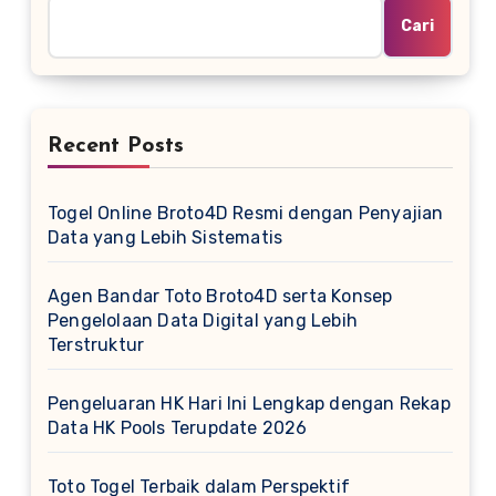
Cari
Recent Posts
Togel Online Broto4D Resmi dengan Penyajian
Data yang Lebih Sistematis
Agen Bandar Toto Broto4D serta Konsep
Pengelolaan Data Digital yang Lebih
Terstruktur
Pengeluaran HK Hari Ini Lengkap dengan Rekap
Data HK Pools Terupdate 2026
Toto Togel Terbaik dalam Perspektif