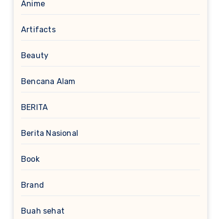
Anime
Artifacts
Beauty
Bencana Alam
BERITA
Berita Nasional
Book
Brand
Buah sehat