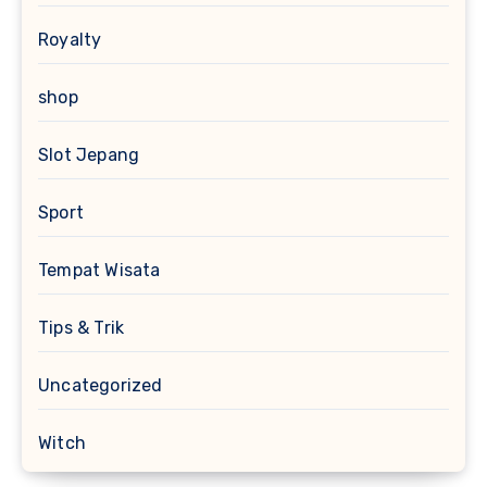
Royalty
shop
Slot Jepang
Sport
Tempat Wisata
Tips & Trik
Uncategorized
Witch