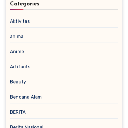
Categories
Aktivitas
animal
Anime
Artifacts
Beauty
Bencana Alam
BERITA
Berita Nasional