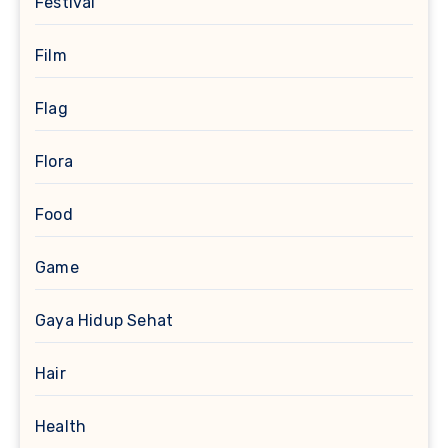
Festival
Film
Flag
Flora
Food
Game
Gaya Hidup Sehat
Hair
Health