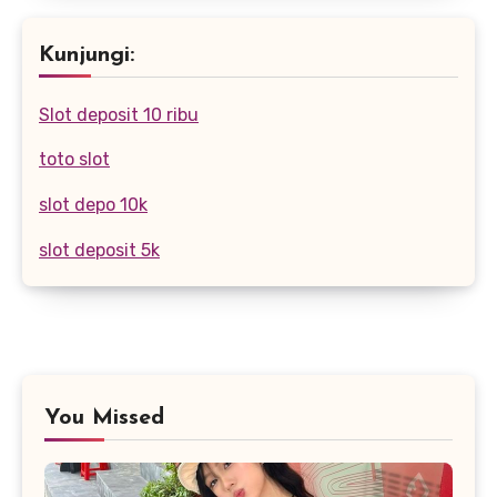
Kunjungi:
Slot deposit 10 ribu
toto slot
slot depo 10k
slot deposit 5k
You Missed