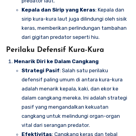
predator laut.
Kepala dan Sirip yang Keras
: Kepala dan
sirip kura-kura laut juga dilindungi oleh sisik
keras, memberikan perlindungan tambahan
dari gigitan predator seperti hiu.
Perilaku Defensif Kura-Kura
Menarik Diri ke Dalam Cangkang
Strategi Pasif
: Salah satu perilaku
defensif paling umum di antara kura-kura
adalah menarik kepala, kaki, dan ekor ke
dalam cangkang mereka. Ini adalah strategi
pasif yang mengandalkan kekuatan
cangkang untuk melindungi organ-organ
vital dari serangan predator.
Efektivitas
: Cangkang keras dan tebal