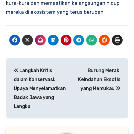
kura-kura dan memastikan kelangsungan hidup
mereka di ekosistem yang terus berubah.
Navigasi
Langkah Kritis
Burung Merak:
pos
dalam Konservasi:
Keindahan Eksotis
Upaya Menyelamatkan
yang Memukau
Badak Jawa yang
Langka