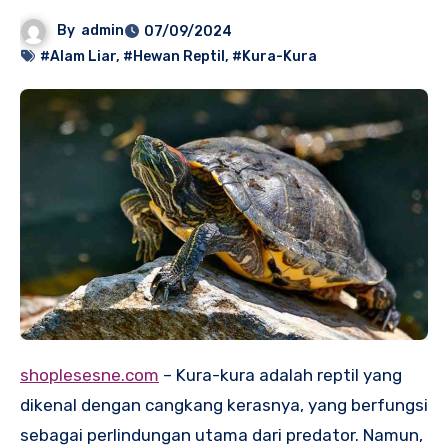
By
admin
07/09/2024
#Alam Liar
,
#Hewan Reptil
,
#Kura-Kura
shoplesesne.com
– Kura-kura adalah reptil yang
dikenal dengan cangkang kerasnya, yang berfungsi
sebagai perlindungan utama dari predator. Namun,