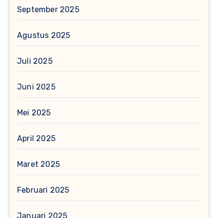
September 2025
Agustus 2025
Juli 2025
Juni 2025
Mei 2025
April 2025
Maret 2025
Februari 2025
Januari 2025