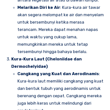
Melarikan Diri ke Air
: Kura-kura air tawar
akan segera melompat ke air dan menyelam
untuk bersembunyi ketika merasa
terancam. Mereka dapat menahan napas
untuk waktu yang cukup lama,
memungkinkan mereka untuk tetap
tersembunyi hingga bahaya berlalu.
Kura-Kura Laut (Cheloniidae dan
Dermochelyidae)
Cangkang yang Kuat dan Aerodinamis
:
Kura-kura laut memiliki cangkang yang kuat
dan bentuk tubuh yang aerodinamis untuk
berenang dengan cepat. Cangkang mereka
juga lebih keras untuk melindungi dari