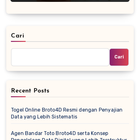
Cari
Cari
Recent Posts
Togel Online Broto4D Resmi dengan Penyajian
Data yang Lebih Sistematis
Agen Bandar Toto Broto4D serta Konsep