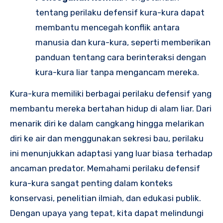
tentang perilaku defensif kura-kura dapat
membantu mencegah konflik antara
manusia dan kura-kura, seperti memberikan
panduan tentang cara berinteraksi dengan
kura-kura liar tanpa mengancam mereka.
Kura-kura memiliki berbagai perilaku defensif yang
membantu mereka bertahan hidup di alam liar. Dari
menarik diri ke dalam cangkang hingga melarikan
diri ke air dan menggunakan sekresi bau, perilaku
ini menunjukkan adaptasi yang luar biasa terhadap
ancaman predator. Memahami perilaku defensif
kura-kura sangat penting dalam konteks
konservasi, penelitian ilmiah, dan edukasi publik.
Dengan upaya yang tepat, kita dapat melindungi